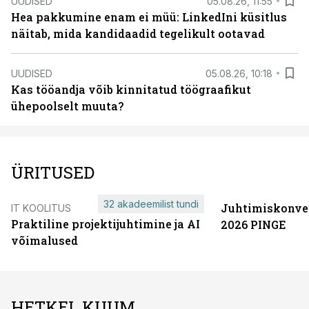
UUDISED
05.08.26, 11:55
Hea pakkumine enam ei müü: LinkedIni küsitlus
näitab, mida kandidaadid tegelikult ootavad
UUDISED
05.08.26, 10:18
Kas tööandja võib kinnitatud töögraafikut
ühepoolselt muuta?
ÜRITUSED
32 akadeemilist tundi
Juhtimiskonve
IT KOOLITUS
Praktiline projektijuhtimine ja AI
2026 PINGE
võimalused
HETKEL KUUM