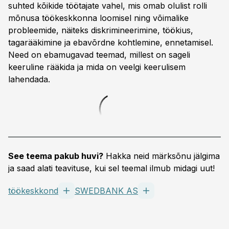
suhted kõikide töötajate vahel, mis omab olulist rolli
mõnusa töökeskkonna loomisel ning võimalike
probleemide, näiteks diskrimineerimine, töökius,
tagarääkimine ja ebavõrdne kohtlemine, ennetamisel.
Need on ebamugavad teemad, millest on sageli
keeruline rääkida ja mida on veelgi keerulisem
lahendada.
See teema pakub huvi?
Hakka neid märksõnu jälgima
ja saad alati teavituse, kui sel teemal ilmub midagi uut!
töökeskkond
SWEDBANK AS