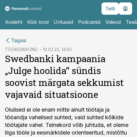
Telli
Avaleht
Kõik lood
Üritused
Podcastid
Videod
Teab
cebook
Tagasi
Twitter)
TÖÖKESKKOND
10.02.22, 14:50
Swedbanki kampaania
kedIn
„Julge hoolida“ sündis
ail
soovist märgata sekkumist
k
vajavaid situatsioone
Olulised ei ole enam mitte ainult töötaja ja
tööandja vahelised suhted, vaid suhted kõikide
töötajate vahel. Teinekord võib juhtuda, et oleme
liiga tööle ja eesmärkidele orienteeritud, mistõttu