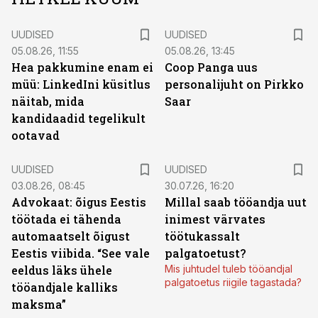
UUDISED
UUDISED
05.08.26, 11:55
05.08.26, 13:45
Hea pakkumine enam ei
Coop Panga uus
müü: LinkedIni küsitlus
personalijuht on Pirkko
näitab, mida
Saar
kandidaadid tegelikult
ootavad
UUDISED
UUDISED
03.08.26, 08:45
30.07.26, 16:20
Advokaat: õigus Eestis
Millal saab tööandja uut
töötada ei tähenda
inimest värvates
automaatselt õigust
töötukassalt
Eestis viibida. “See vale
palgatoetust?
eeldus läks ühele
Mis juhtudel tuleb tööandjal
palgatoetus riigile tagastada?
tööandjale kalliks
maksma”