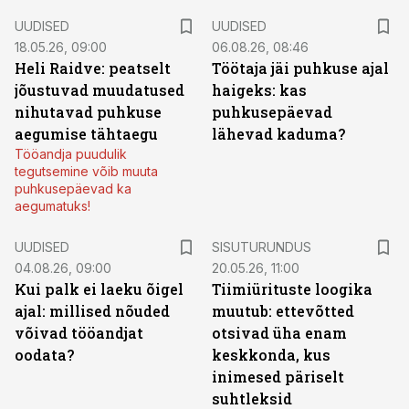
UUDISED
UUDISED
18.05.26, 09:00
06.08.26, 08:46
Heli Raidve: peatselt
Töötaja jäi puhkuse ajal
jõustuvad muudatused
haigeks: kas
nihutavad puhkuse
puhkusepäevad
aegumise tähtaegu
lähevad kaduma?
Tööandja puudulik
tegutsemine võib muuta
puhkusepäevad ka
aegumatuks!
ST
UUDISED
SISUTURUNDUS
04.08.26, 09:00
20.05.26, 11:00
Kui palk ei laeku õigel
Tiimiürituste loogika
ajal: millised nõuded
muutub: ettevõtted
võivad tööandjat
otsivad üha enam
oodata?
keskkonda, kus
inimesed päriselt
suhtleksid