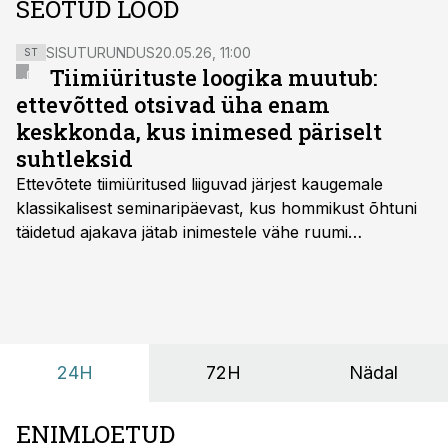
SEOTUD LOOD
SISUTURUNDUS
20.05.26, 11:00
ST
Tiimiürituste loogika muutub:
ettevõtted otsivad üha enam
keskkonda, kus inimesed päriselt
suhtleksid
Ettevõtete tiimiüritused liiguvad järjest kaugemale
klassikalisest seminaripäevast, kus hommikust õhtuni
täidetud ajakava jätab inimestele vähe ruumi
omavaheliseks suhtluseks. Saates “Lõunapaus”
räägitakse, miks otsivad ettevõtted üha enam paikasid,
kus keskkond ise aitaks inimesed töörežiimist välja
tuua ning looks võimaluse rahulikumaks ja
sisulisemaks koosolemiseks.
24H
72H
Nädal
ENIMLOETUD