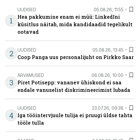
UUDISED
05.08.26, 11:55
Hea pakkumine enam ei müü: LinkedIni
1
küsitlus näitab, mida kandidaadid tegelikult
ootavad
UUDISED
05.08.26, 13:45
2
Coop Panga uus personalijuht on Pirkko Saar
ARVAMUSED
06.08.26, 10:00
3
Piret Potisepp: vananev ühiskond ei saa
endale vanuselist diskrimineerimist lubada
UUDISED
23.07.26, 09:38
4
Iga tööintervjuule tulija ei pruugi üldse tahta
tööle tulla