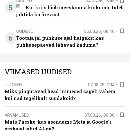
SAATED
04.08.26, 15:45
5
Kui kriis lööb meeskonna kõikuma, tuleb
juhtida ka ärevust
UUDISED
06.08.26, 08:46
6
Töötaja jäi puhkuse ajal haigeks: kas
puhkusepäevad lähevad kaduma?
VIIMASED UUDISED
UUDISED
07.08.26, 11:14
Miks pingutavad head inimesed sageli vähem,
kui nad tegelikult suudaksid?
ARVAMUSED
07.08.26, 09:00
Mats Päeske: kas asendame Meta ja Google’i
eeskujul juhid AI-ga?