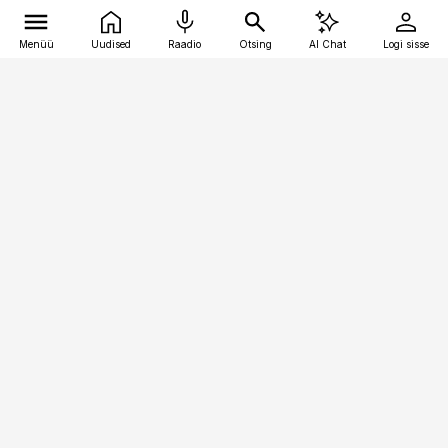
Menüü
Uudised
Raadio
Otsing
AI Chat
Logi sisse
Vana-Lõuna 39/1, 19094 Tallinn
(+372) 667 0111
personaliuudised@personaliuudised.ee
Telli
Reklaam
Firmast
Sisu kasutamisõigused
Ajakirjaniku
eetikakoodeks
Üldtingimused
Privaatsustingimused
Küpsiste poliitika
KKK
Eesti Meediaettevõtete
Eelistuste haldamine