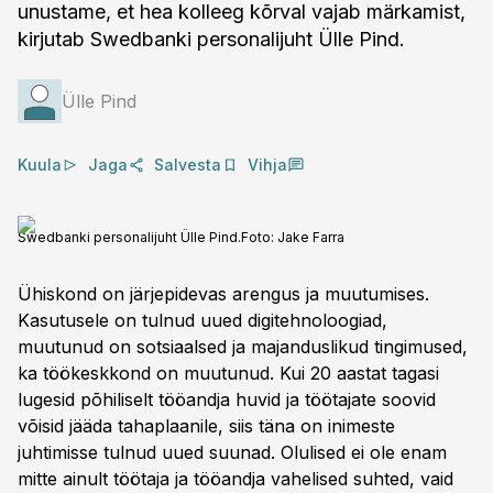
unustame, et hea kolleeg kõrval vajab märkamist,
kirjutab Swedbanki personalijuht Ülle Pind.
Ülle Pind
Kuula
Jaga
Salvesta
Vihja
Swedbanki personalijuht Ülle Pind.
Foto:
Jake Farra
Ühiskond on järjepidevas arengus ja muutumises.
Kasutusele on tulnud uued digitehnoloogiad,
muutunud on sotsiaalsed ja majanduslikud tingimused,
ka töökeskkond on muutunud. Kui 20 aastat tagasi
lugesid põhiliselt tööandja huvid ja töötajate soovid
võisid jääda tahaplaanile, siis täna on inimeste
juhtimisse tulnud uued suunad. Olulised ei ole enam
mitte ainult töötaja ja tööandja vahelised suhted, vaid