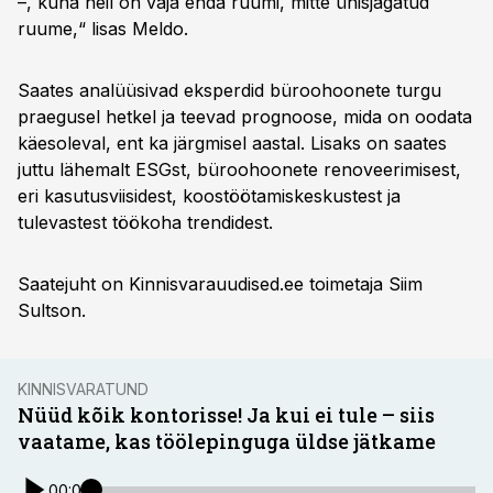
–, kuna neil on vaja enda ruumi, mitte ühisjagatud
ruume,“ lisas Meldo.
Saates analüüsivad eksperdid büroohoonete turgu
praegusel hetkel ja teevad prognoose, mida on oodata
käesoleval, ent ka järgmisel aastal. Lisaks on saates
juttu lähemalt ESGst, büroohoonete renoveerimisest,
eri kasutusviisidest, koostöötamiskeskustest ja
tulevastest töökoha trendidest.
Saatejuht on Kinnisvarauudised.ee toimetaja Siim
Sultson.
KINNISVARATUND
Nüüd kõik kontorisse! Ja kui ei tule – siis
vaatame, kas töölepinguga üldse jätkame
00:00