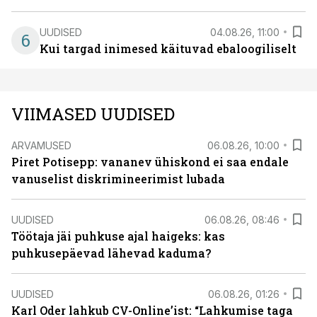
UUDISED
04.08.26, 11:00
6
Kui targad inimesed käituvad ebaloogiliselt
VIIMASED UUDISED
ARVAMUSED
06.08.26, 10:00
Piret Potisepp: vananev ühiskond ei saa endale
vanuselist diskrimineerimist lubada
UUDISED
06.08.26, 08:46
Töötaja jäi puhkuse ajal haigeks: kas
puhkusepäevad lähevad kaduma?
UUDISED
06.08.26, 01:26
Karl Oder lahkub CV-Online’ist: “Lahkumise taga