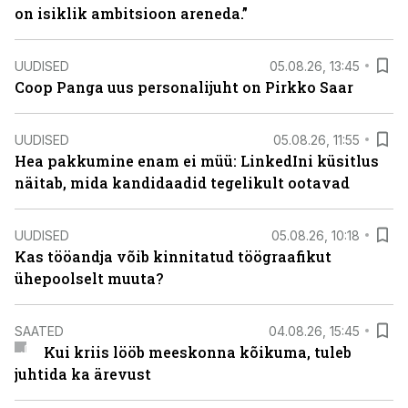
on isiklik ambitsioon areneda.”
UUDISED
05.08.26, 13:45
Coop Panga uus personalijuht on Pirkko Saar
UUDISED
05.08.26, 11:55
Hea pakkumine enam ei müü: LinkedIni küsitlus
näitab, mida kandidaadid tegelikult ootavad
UUDISED
05.08.26, 10:18
Kas tööandja võib kinnitatud töögraafikut
ühepoolselt muuta?
SAATED
04.08.26, 15:45
Kui kriis lööb meeskonna kõikuma, tuleb
juhtida ka ärevust