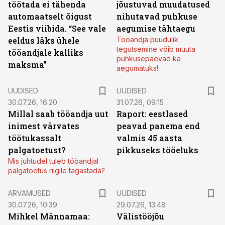
töötada ei tähenda
jõustuvad muudatused
automaatselt õigust
nihutavad puhkuse
Eestis viibida. “See vale
aegumise tähtaegu
eeldus läks ühele
Tööandja puudulik
tegutsemine võib muuta
tööandjale kalliks
puhkusepäevad ka
maksma”
aegumatuks!
UUDISED
UUDISED
30.07.26, 16:20
31.07.26, 09:15
Millal saab tööandja uut
Raport: eestlased
inimest värvates
peavad panema end
töötukassalt
valmis 45 aasta
palgatoetust?
pikkuseks tööeluks
Mis juhtudel tuleb tööandjal
palgatoetus riigile tagastada?
ARVAMUSED
UUDISED
30.07.26, 10:39
29.07.26, 13:48
Mihkel Männamaa:
Välistööjõu