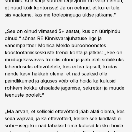
sunniks. Aga väga suured tegevjuhid on välja öelnud,
et nüüd kõik kontorisse! Ja on öelnud, et kui ei tule,
siis vaatame, kas me töölepinguga üldse jätkame.“
„See on olnud viimased 5+ aastat, kus on üüripindu
olnud,“ sõnas RE Kinnisvarajuhatuse liige ja
vanempartner Monica Meldo büroohoonetes
koostöötamiskeskuste trendi kohta ja jätkas: „See on
muidugi kasvavas trendis olnud ja jääb alati sobilikuks
lahenduseks ettevõtetele, kes ei tea täpselt, kuidas
nende kasv hakkab olema, et nad saaksid olla
paindlikumad ja alguses võib-olla hoida ka kulusid
rohkem kokku ühisalade jagamise, sekretäri ja muude
teenuste poolelt.“
„Ma arvan, et selliseid ettevõtteid jääb alati olema, kes
seda vajavad, ja ka ettevõtteid, kellele see kindlasti ei
sobi – isegi kui nad tahaksid oma kulusid kokku hoida