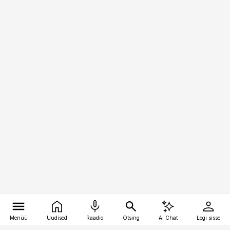
Menüü
Uudised
Raadio
Otsing
AI Chat
Logi sisse