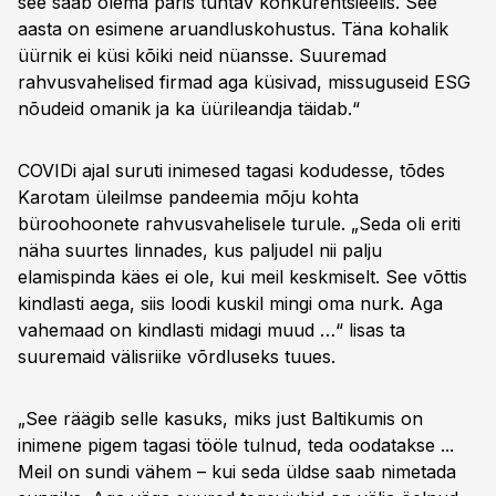
see saab olema päris tuntav konkurentsieelis. See
aasta on esimene aruandluskohustus. Täna kohalik
üürnik ei küsi kõiki neid nüansse. Suuremad
rahvusvahelised firmad aga küsivad, missuguseid ESG
nõudeid omanik ja ka üürileandja täidab.“
COVIDi ajal suruti inimesed tagasi kodudesse, tõdes
Karotam üleilmse pandeemia mõju kohta
büroohoonete rahvusvahelisele turule. „Seda oli eriti
näha suurtes linnades, kus paljudel nii palju
elamispinda käes ei ole, kui meil keskmiselt. See võttis
kindlasti aega, siis loodi kuskil mingi oma nurk. Aga
vahemaad on kindlasti midagi muud …“ lisas ta
suuremaid välisriike võrdluseks tuues.
„See räägib selle kasuks, miks just Baltikumis on
inimene pigem tagasi tööle tulnud, teda oodatakse ...
Meil on sundi vähem – kui seda üldse saab nimetada