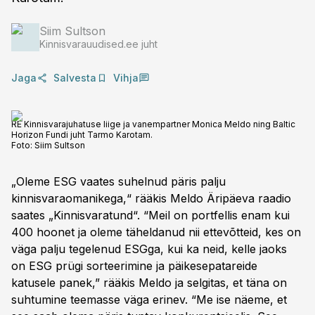
Siim Sultson
Kinnisvarauudised.ee juht
Jaga
Salvesta
Vihja
RE Kinnisvarajuhatuse liige ja vanempartner Monica Meldo ning Baltic
Horizon Fundi juht Tarmo Karotam.
Foto:
Siim Sultson
„Oleme ESG vaates suhelnud päris palju
kinnisvaraomanikega,“ rääkis Meldo Äripäeva raadio
saates „Kinnisvaratund“. “Meil on portfellis enam kui
400 hoonet ja oleme täheldanud nii ettevõtteid, kes on
väga palju tegelenud ESGga, kui ka neid, kelle jaoks
on ESG prügi sorteerimine ja päikesepatareide
katusele panek,” rääkis Meldo ja selgitas, et täna on
suhtumine teemasse väga erinev. “Me ise näeme, et