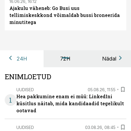
16.06.26, 16:12
Ajakulu väheneb: Go Busi uus
tellimiskeskkond võimaldab bussi broneerida
minutitega
24H
72H
Nädal
ENIMLOETUD
UUDISED
05.08.26, 11:55
Hea pakkumine enam ei müü: LinkedIni
1
küsitlus näitab, mida kandidaadid tegelikult
ootavad
UUDISED
03.08.26, 08:45