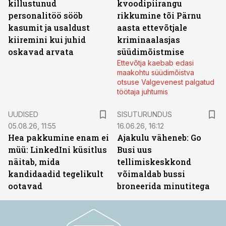
killustunud
kvoodipiirangu
personalitöö sööb
rikkumine tõi Pärnu
kasumit ja usaldust
aasta ettevõtjale
kiiremini kui juhid
kriminaalasjas
oskavad arvata
süüdimõistmise
Ettevõtja kaebab edasi
maakohtu süüdimõistva
otsuse Valgevenest palgatud
töötaja juhtumis
ST
UUDISED
SISUTURUNDUS
05.08.26, 11:55
16.06.26, 16:12
Hea pakkumine enam ei
Ajakulu väheneb: Go
müü: LinkedIni küsitlus
Busi uus
näitab, mida
tellimiskeskkond
kandidaadid tegelikult
võimaldab bussi
ootavad
broneerida minutitega