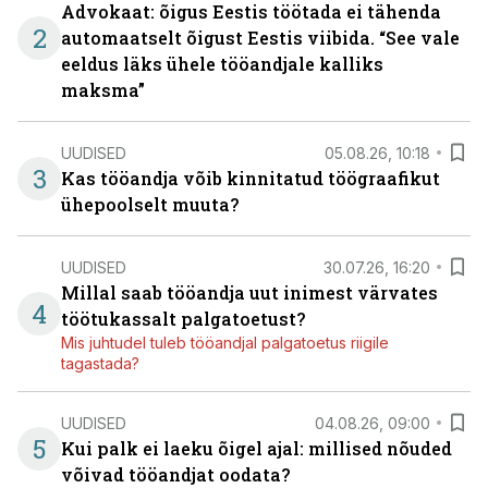
Advokaat: õigus Eestis töötada ei tähenda
2
automaatselt õigust Eestis viibida. “See vale
eeldus läks ühele tööandjale kalliks
maksma”
UUDISED
05.08.26, 10:18
3
Kas tööandja võib kinnitatud töögraafikut
ühepoolselt muuta?
UUDISED
30.07.26, 16:20
Millal saab tööandja uut inimest värvates
4
töötukassalt palgatoetust?
Mis juhtudel tuleb tööandjal palgatoetus riigile
tagastada?
UUDISED
04.08.26, 09:00
5
Kui palk ei laeku õigel ajal: millised nõuded
võivad tööandjat oodata?