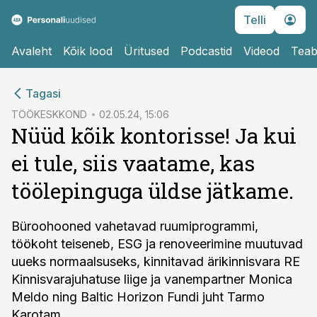
Telli
Avaleht
Kõik lood
Üritused
Podcastid
Videod
Teab
cebook
cebook
Tagasi
Twitter)
Twitter)
TÖÖKESKKOND
02.05.24, 15:06
Nüüd kõik kontorisse! Ja kui
kedIn
kedIn
ei tule, siis vaatame, kas
ail
ail
töölepinguga üldse jätkame.
k
k
Büroohooned vahetavad ruumiprogrammi,
töökoht teiseneb, ESG ja renoveerimine muutuvad
uueks normaalsuseks, kinnitavad ärikinnisvara RE
Kinnisvarajuhatuse liige ja vanempartner Monica
Meldo ning Baltic Horizon Fundi juht Tarmo
Karotam.