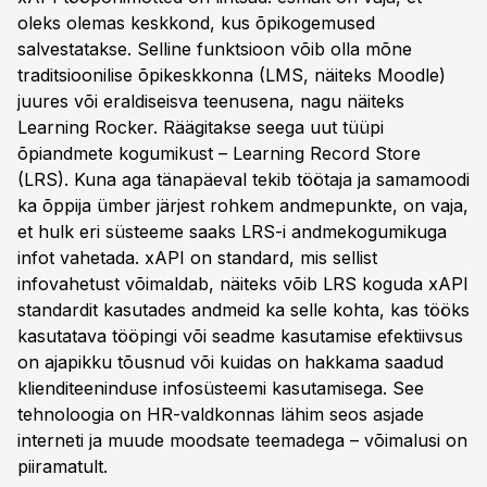
oleks olemas keskkond, kus õpikogemused
salvestatakse. Selline funktsioon võib olla mõne
traditsioonilise õpikeskkonna (LMS, näiteks Moodle)
juures või eraldiseisva teenusena, nagu näiteks
Learning Rocker. Räägitakse seega uut tüüpi
õpiandmete kogumikust – Learning Record Store
(LRS). Kuna aga tänapäeval tekib töötaja ja samamoodi
ka õppija ümber järjest rohkem andmepunkte, on vaja,
et hulk eri süsteeme saaks LRS-i andmekogumikuga
infot vahetada. xAPI on standard, mis sellist
infovahetust võimaldab, näiteks võib LRS koguda xAPI
standardit kasutades andmeid ka selle kohta, kas tööks
kasutatava tööpingi või seadme kasutamise efektiivsus
on ajapikku tõusnud või kuidas on hakkama saadud
klienditeeninduse infosüsteemi kasutamisega. See
tehnoloogia on HR-valdkonnas lähim seos asjade
interneti ja muude moodsate teemadega – võimalusi on
piiramatult.