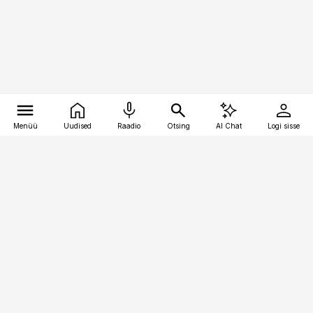
Menüü
Uudised
Raadio
Otsing
AI Chat
Logi sisse
Vana-Lõuna 39/1, 19094 Tallinn
(+372) 667 0111
personaliuudised@personaliuudised.ee
Telli
Reklaam
Firmast