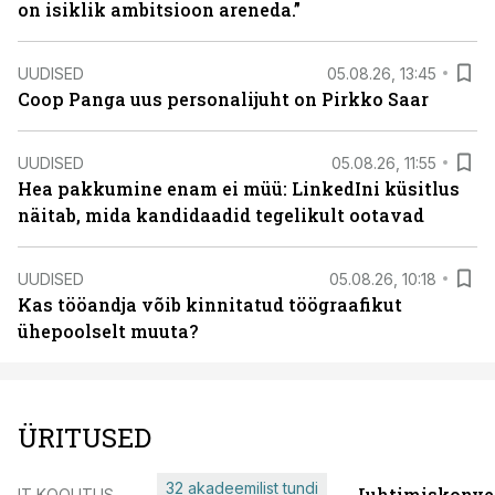
on isiklik ambitsioon areneda.”
UUDISED
05.08.26, 13:45
Coop Panga uus personalijuht on Pirkko Saar
UUDISED
05.08.26, 11:55
Hea pakkumine enam ei müü: LinkedIni küsitlus
näitab, mida kandidaadid tegelikult ootavad
UUDISED
05.08.26, 10:18
Kas tööandja võib kinnitatud töögraafikut
ühepoolselt muuta?
ÜRITUSED
32 akadeemilist tundi
Juhtimiskonve
IT KOOLITUS