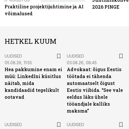
Praktiline projektijuhtimine ja AI
2026 PINGE
võimalused
HETKEL KUUM
UUDISED
UUDISED
05.08.26, 11:55
03.08.26, 08:45
Hea pakkumine enam ei
Advokaat: õigus Eestis
müü: LinkedIni küsitlus
töötada ei tähenda
näitab, mida
automaatselt õigust
kandidaadid tegelikult
Eestis viibida. “See vale
ootavad
eeldus läks ühele
tööandjale kalliks
maksma”
UUDISED
UUDISED