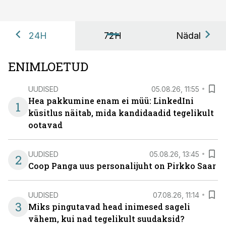
24H
72H
Nädal
ENIMLOETUD
UUDISED
05.08.26, 11:55
Hea pakkumine enam ei müü: LinkedIni
1
küsitlus näitab, mida kandidaadid tegelikult
ootavad
UUDISED
05.08.26, 13:45
2
Coop Panga uus personalijuht on Pirkko Saar
UUDISED
07.08.26, 11:14
3
Miks pingutavad head inimesed sageli
vähem, kui nad tegelikult suudaksid?