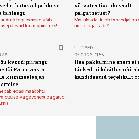
sed nihutavad puhkuse
värvates töötukassalt
 tähtaegu
palgatoetust?
uudulik tegutsemine võib
Mis juhtudel tuleb tööandjal pa
kusepäevad ka aegumatuks!
riigile tagastada?
UUDISED
3:48
05.08.26, 11:55
jõu kvoodipiirangu
Hea pakkumine enam ei 
e tõi Pärnu aasta
LinkedIni küsitlus näita
ale kriminaalasjas
kandidaadid tegelikult 
istmise
kaebab edasi maakohtu
va otsuse Valgevenest palgatud
tumis