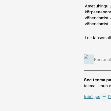
Ametiühingu us
kärpeettepane
vähendamist v
vähendamist.
Loe täpsemal
Personal
See teema pa
teemal ilmub m
tööõigus
R