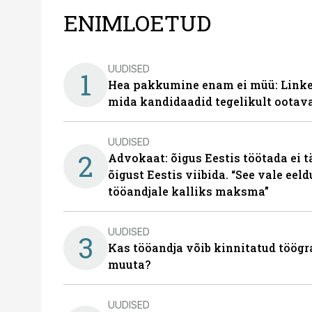
ENIMLOETUD
UUDISED
1
Hea pakkumine enam ei müü: Linked
mida kandidaadid tegelikult ootav
UUDISED
2
Advokaat: õigus Eestis töötada ei 
õigust Eestis viibida. “See vale eel
tööandjale kalliks maksma”
UUDISED
3
Kas tööandja võib kinnitatud töögr
muuta?
UUDISED