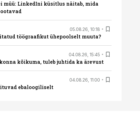
 müü: LinkedIni küsitlus näitab, mida
 ootavad
05.08.26, 10:18
itatud töögraafikut ühepoolselt muuta?
04.08.26, 15:45
skonna kõikuma, tuleb juhtida ka ärevust
04.08.26, 11:00
ituvad ebaloogiliselt