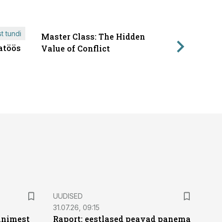
t tundi
Master Class: The Hidden
ÄRIPÄEVA 
atöös
Läbirääk
Value of Conflict
UUDISED
31.07.26, 09:15
 inimest
Raport: eestlased peavad panema