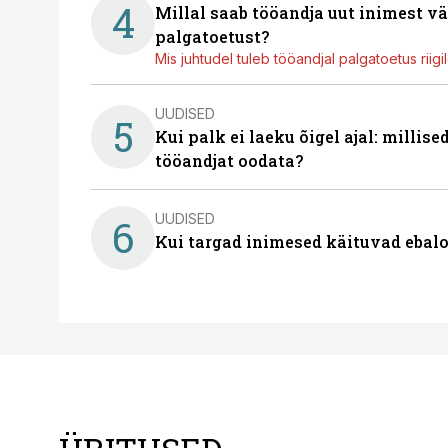
4
Millal saab tööandja uut inimest v
palgatoetust?
Mis juhtudel tuleb tööandjal palgatoetus riig
UUDISED
5
Kui palk ei laeku õigel ajal: millis
tööandjat oodata?
UUDISED
6
Kui targad inimesed käituvad ebalo