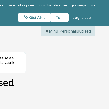
Iseteenindus
.ee
aritehnoloogia.ee
logistikauudised.ee
pollumajandus.ee
kinn
Telli Personaliuudised
Küsi AI-lt
Telli
Logi sisse
Minu Personaliuudised
taalsesse
la vajalik
sed