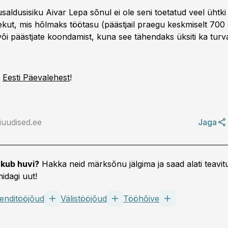
aldusisiku Aivar Lepa sõnul ei ole seni toetatud veel ühtki
kut, mis hõlmaks töötasu (päästjail praegu keskmiselt 700
õi päästjate koondamist, kuna see tähendaks üksiti ka turv
t
Eesti Päevalehest
!
iuudised.ee
Jaga
kub huvi?
Hakka neid märksõnu jälgima ja saad alati teavitu
idagi uut!
enditööjõud
Välistööjõud
Tööhõive