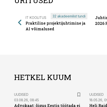
ÜRITUSED
32 akadeemilist tundi
Juhti
IT KOOLITUS
Praktiline projektijuhtimine ja
2026 
AI võimalused
HETKEL KUUM
UUDISED
UUDISED
03.08.26, 08:45
18.05.26, 0
Advokaat: õigus Eestis töötada ei
Heli Raid