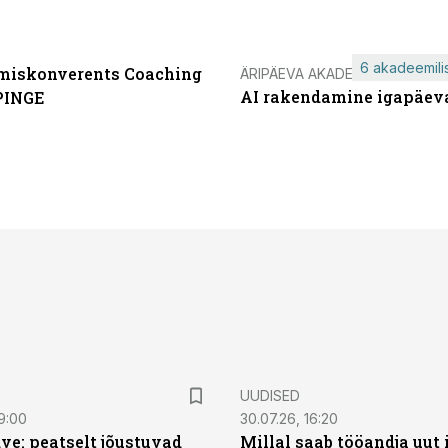
6 akadeemilis
miskonverents Coaching
ÄRIPÄEVA AKADEEMIA
AI rakendamine igapäev
PINGE
UUDISED
9:00
30.07.26, 16:20
ve: peatselt jõustuvad
Millal saab tööandja uut