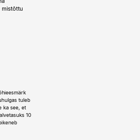
na
 mistõttu
põhieesmärk
uhulgas tuleb
 ka see, et
alvetasuks 10
 pikeneb