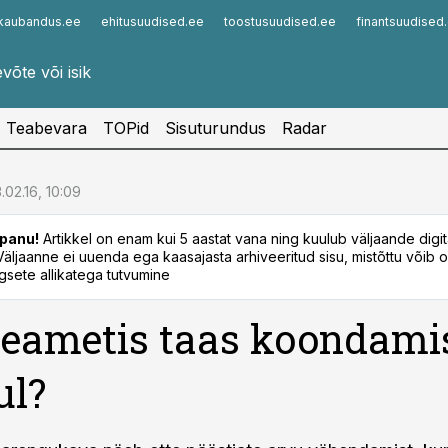
kaubandus.ee
ehitusuudised.ee
toostusuudised.ee
finantsuudised
Infopank
Radar
Teabevara
TOPid
Sisuturundus
Radar
.02.16, 10:09
panu!
Artikkel on enam kui 5 aastat vana ning kuulub väljaande digi
. Väljaanne ei uuenda ega kaasajasta arhiveeritud sisu, mistõttu võib ol
sete allikatega tutvumine
eametis taas koondami
ul?