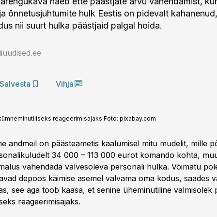
arengukava näeb ette päästjate arvu vähendamist, ku
 ja õnnetusjuhtumite hulk Eestis on pidevalt kahanenud,
us nii suurt hulka päästjaid palgal hoida.
iuudised.ee
Salvesta
Vihja
kümneminutiliseks reageerimisajaks.
Foto:
pixabay.com
he andmeil on päästeametis kaalumisel mitu mudelit, mille 
sonalikuludelt 34 000 – 113 000 eurot komando kohta, mu
imalus vähendada valvesoleva personali hulka. Võimatu pole
kavad depoos käimise asemel valvama oma kodus, saades v
s, see aga toob kaasa, et senine üheminutiline valmisolek
seks reageerimisajaks.