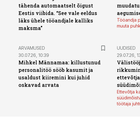
tähenda automaatselt õigust
muudatu
Eestis viibida. “See vale eeldus
aegumise
läks ühele tööandjale kalliks
Tööandja p
muuta puh
maksma”
ARVAMUSED
UUDISED
30.07.26, 10:39
29.07.26, 1
Mihkel Männamaa: killustunud
Välistöö
personalitöö sööb kasumit ja
rikkumin
usaldust kiiremini kui juhid
ettevõtj
oskavad arvata
süüdimõ
Ettevõtja 
süüdimõist
töötaja juh