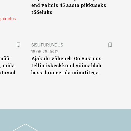
end valmis 45 aasta pikkuseks
tööeluks
lgatoetus
ST
SISUTURUNDUS
16.06.26, 16:12
müü:
Ajakulu väheneb: Go Busi uus
b, mida
tellimiskeskkond võimaldab
ootavad
bussi broneerida minutitega