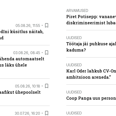
ARVAMUSED
Piret Potisepp: vanane
diskrimineerimist lub
05.08.26, 11:55
Ini küsitlus näitab,
ad
UUDISED
Töötaja jäi puhkuse aj
kaduma?
03.08.26, 08:45
tähenda automaatselt
dus läks ühele
UUDISED
Karl Oder lahkub CV-Onl
ambitsioon areneda.”
05.08.26, 10:18
aafikut ühepoolselt
UUDISED
Coop Panga uus persona
UUDISED
30.07.26, 16:20