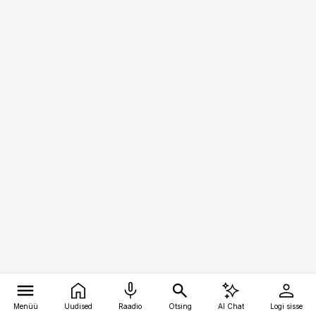
Menüü
Uudised
Raadio
Otsing
AI Chat
Logi sisse