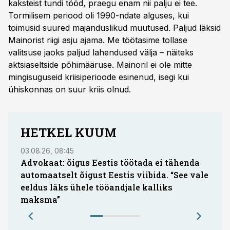
kaksteist tundi tööd, praegu enam nii palju ei tee.
Tormilisem periood oli 1990-ndate alguses, kui
toimusid suured majanduslikud muutused. Paljud läksid
Mainorist riigi asju ajama. Me töötasime tollase
valitsuse jaoks paljud lahendused välja – näiteks
aktsiaseltside põhimääruse. Mainoril ei ole mitte
mingisuguseid kriisiperioode esinenud, isegi kui
ühiskonnas on suur kriis olnud.
HETKEL KUUM
03.08.26, 08:45
05.08.
Advokaat: õigus Eestis töötada ei tähenda
Hea 
automaatselt õigust Eestis viibida. “See vale
küsi
eeldus läks ühele tööandjale kalliks
oota
maksma”