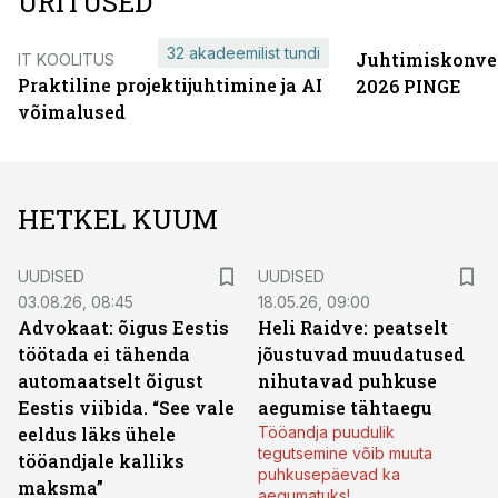
ÜRITUSED
32 akadeemilist tundi
Juhtimiskonve
IT KOOLITUS
Praktiline projektijuhtimine ja AI
2026 PINGE
võimalused
HETKEL KUUM
UUDISED
UUDISED
03.08.26, 08:45
18.05.26, 09:00
Advokaat: õigus Eestis
Heli Raidve: peatselt
töötada ei tähenda
jõustuvad muudatused
automaatselt õigust
nihutavad puhkuse
Eestis viibida. “See vale
aegumise tähtaegu
eeldus läks ühele
Tööandja puudulik
tegutsemine võib muuta
tööandjale kalliks
puhkusepäevad ka
maksma”
aegumatuks!