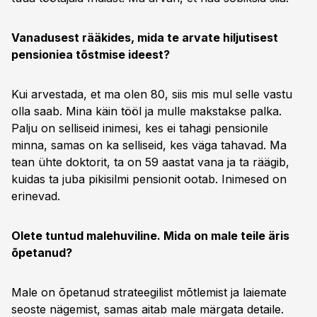
Vanadusest rääkides, mida te arvate hiljutisest
pensioniea tõstmise ideest?
Kui arvestada, et ma olen 80, siis mis mul selle vastu
olla saab. Mina käin tööl ja mulle makstakse palka.
Palju on selliseid inimesi, kes ei tahagi pensionile
minna, samas on ka selliseid, kes väga tahavad. Ma
tean ühte doktorit, ta on 59 aastat vana ja ta räägib,
kuidas ta juba pikisilmi pensionit ootab. Inimesed on
erinevad.
Olete tuntud malehuviline. Mida on male teile äris
õpetanud?
Male on õpetanud strateegilist mõtlemist ja laiemate
seoste nägemist, samas aitab male märgata detaile.