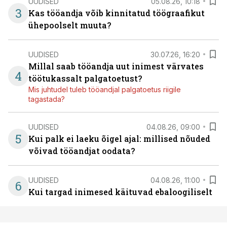
UUDISED
05.08.26, 10:18
3
Kas tööandja võib kinnitatud töögraafikut
ühepoolselt muuta?
UUDISED
30.07.26, 16:20
Millal saab tööandja uut inimest värvates
4
töötukassalt palgatoetust?
Mis juhtudel tuleb tööandjal palgatoetus riigile
tagastada?
UUDISED
04.08.26, 09:00
5
Kui palk ei laeku õigel ajal: millised nõuded
võivad tööandjat oodata?
UUDISED
04.08.26, 11:00
6
Kui targad inimesed käituvad ebaloogiliselt