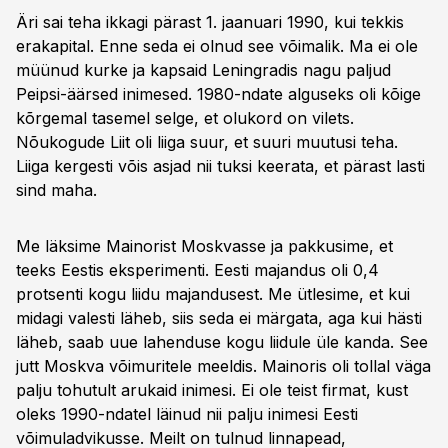
Äri sai teha ikkagi pärast 1. jaanuari 1990, kui tekkis
erakapital. Enne seda ei olnud see võimalik. Ma ei ole
müünud kurke ja kapsaid Leningradis nagu paljud
Peipsi-äärsed inimesed. 1980-ndate alguseks oli kõige
kõrgemal tasemel selge, et olukord on vilets.
Nõukogude Liit oli liiga suur, et suuri muutusi teha.
Liiga kergesti võis asjad nii tuksi keerata, et pärast lasti
sind maha.
Me läksime Mainorist Moskvasse ja pakkusime, et
teeks Eestis eksperimenti. Eesti majandus oli 0,4
protsenti kogu liidu majandusest. Me ütlesime, et kui
midagi valesti läheb, siis seda ei märgata, aga kui hästi
läheb, saab uue lahenduse kogu liidule üle kanda. See
jutt Moskva võimuritele meeldis. Mainoris oli tollal väga
palju tohutult arukaid inimesi. Ei ole teist firmat, kust
oleks 1990-ndatel läinud nii palju inimesi Eesti
võimuladvikusse. Meilt on tulnud linnapead,