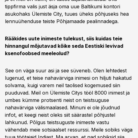
tippfirma valis just äsja oma uue Baltikumi kontori
asukohaks Ülemiste City, tuues üheks põhjuseks hea
lennuühenduse teiste Põhjamaade pealinnadega.
Rääkides uute inimeste tulekust, siis kuidas teie
hinnangul mõjutavad kõike seda Eestiski levivad
ksenofoobsed meeleolud?
See on väga suur asi ja see süveneb. Olen lehtedest
lugenud, et teise nahavärviga inimesi on hiljuti hakatud
solvama, kuigi varem neil taolised kogemused siin
puuduvad. Meil on Ülemiste Citys tööl 8000 inimest ja
umbes kümme protsenti neist on teistsuguse
nahavärviga välismaalased. Minuni ei ole jõudnud
infot, et keegi neist oleks siit säärastel põhjustel
lahkunud. Põlgus teistsuguste inimeste vastu
vähendab meie sotsiaalset ressurssi. Meile sobiks väga
tuua töötajaid Indiast. Ma arvan, et nad sobiksid siia.