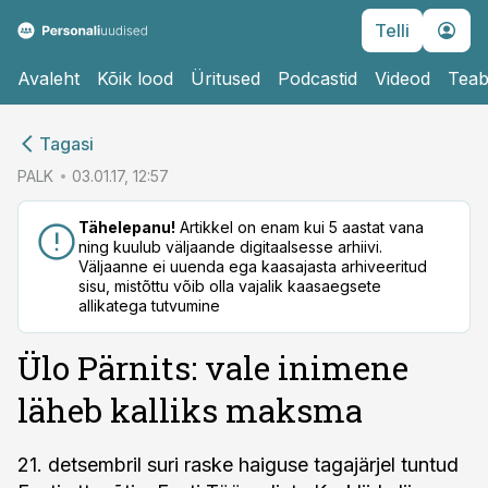
Telli
Avaleht
Kõik lood
Üritused
Podcastid
Videod
Teab
cebook
cebook
Tagasi
Twitter)
Twitter)
PALK
03.01.17, 12:57
kedIn
kedIn
Tähelepanu!
Artikkel on enam kui 5 aastat vana
ning kuulub väljaande digitaalsesse arhiivi.
ail
ail
Väljaanne ei uuenda ega kaasajasta arhiveeritud
sisu, mistõttu võib olla vajalik kaasaegsete
k
k
allikatega tutvumine
Ülo Pärnits: vale inimene
läheb kalliks maksma
21. detsembril suri raske haiguse tagajärjel tuntud