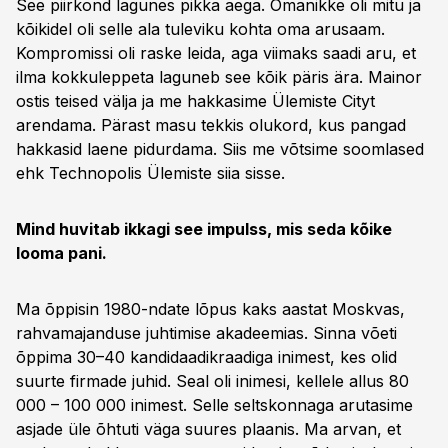
See piirkond lagunes pikka aega. Omanikke oli mitu ja
kõikidel oli selle ala tuleviku kohta oma arusaam.
Kompromissi oli raske leida, aga viimaks saadi aru, et
ilma kokkuleppeta laguneb see kõik päris ära. Mainor
ostis teised välja ja me hakkasime Ülemiste Cityt
arendama. Pärast masu tekkis olukord, kus pangad
hakkasid laene pidurdama. Siis me võtsime soomlased
ehk Technopolis Ülemiste siia sisse.
Mind huvitab ikkagi see impulss, mis seda kõike
looma pani.
Ma õppisin 1980-ndate lõpus kaks aastat Moskvas,
rahvamajanduse juhtimise akadeemias. Sinna võeti
õppima 30–40 kandidaadikraadiga inimest, kes olid
suurte firmade juhid. Seal oli inimesi, kellele allus 80
000 – 100 000 inimest. Selle seltskonnaga arutasime
asjade üle õhtuti väga suures plaanis. Ma arvan, et