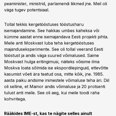
peaminister, ministrid, parlamendi liikmed jne. Meil oli
väga tugev potentsiaal.
Tollal tekkis kergetööstuses tööstusharu
isemajandamine. See hakkas umbes kaheksa või
kümme aastat enne isemajandava Eesti projekti pihta.
Meile anti Moskvast luba teha kergetööstuses
majanduseksperimente. See oli tollal veerand Eesti
tööstust ja andis väga suured võimalused. Saime
Moskvast hulga eritingimusi, näiteks võisime ilma
Moskva loata sõlmida ise ekspordilepinguid, ettevõtte
kasumist võeti ära teatud osa, mitte kõik, jne. 1985.
aasta paiku andsime inimestele võimaluse teha äri. Diil
oli selline, et Mainor andis võimaluse ja 20 protsenti
tulust anti meile. See oli aeg, kui meile toodi raha
kohvritega.
Rääkides IME-st, kas te nägite selles ainult