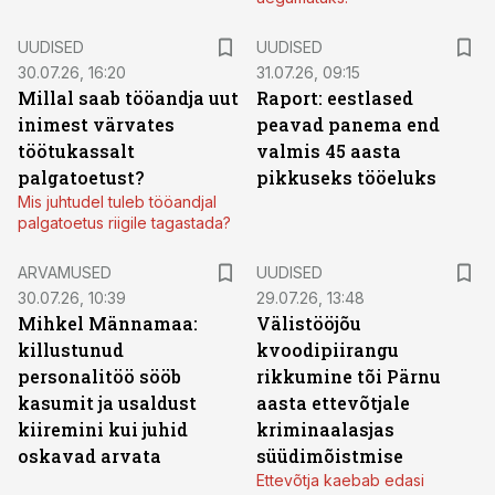
UUDISED
UUDISED
30.07.26, 16:20
31.07.26, 09:15
Millal saab tööandja uut
Raport: eestlased
inimest värvates
peavad panema end
töötukassalt
valmis 45 aasta
palgatoetust?
pikkuseks tööeluks
Mis juhtudel tuleb tööandjal
palgatoetus riigile tagastada?
ARVAMUSED
UUDISED
30.07.26, 10:39
29.07.26, 13:48
Mihkel Männamaa:
Välistööjõu
killustunud
kvoodipiirangu
personalitöö sööb
rikkumine tõi Pärnu
kasumit ja usaldust
aasta ettevõtjale
kiiremini kui juhid
kriminaalasjas
oskavad arvata
süüdimõistmise
Ettevõtja kaebab edasi