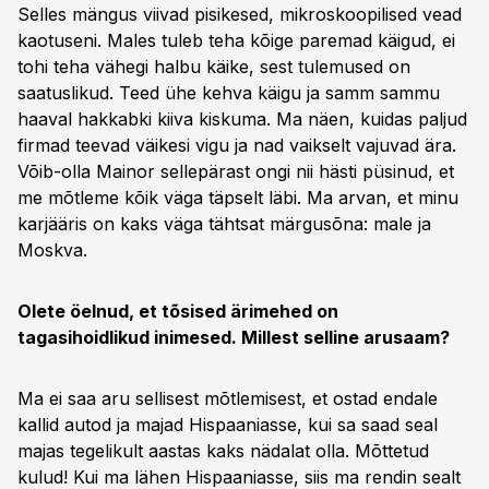
Selles mängus viivad pisikesed, mikroskoopilised vead
kaotuseni. Males tuleb teha kõige paremad käigud, ei
tohi teha vähegi halbu käike, sest tulemused on
saatuslikud. Teed ühe kehva käigu ja samm sammu
haaval hakkabki kiiva kiskuma. Ma näen, kuidas paljud
firmad teevad väikesi vigu ja nad vaikselt vajuvad ära.
Võib-olla Mainor sellepärast ongi nii hästi püsinud, et
me mõtleme kõik väga täpselt läbi. Ma arvan, et minu
karjääris on kaks väga tähtsat märgusõna: male ja
Moskva.
Olete öelnud, et tõsised ärimehed on
tagasihoidlikud inimesed. Millest selline arusaam?
Ma ei saa aru sellisest mõtlemisest, et ostad endale
kallid autod ja majad Hispaaniasse, kui sa saad seal
majas tegelikult aastas kaks nädalat olla. Mõttetud
kulud! Kui ma lähen Hispaaniasse, siis ma rendin sealt