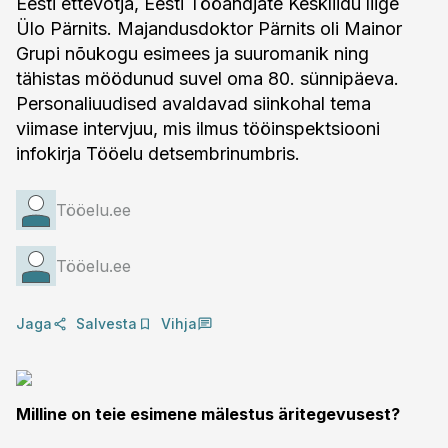
Eesti ettevõtja, Eesti Tööandjate Keskliidu liige
Ülo Pärnits. Majandusdoktor Pärnits oli Mainor
Grupi nõukogu esimees ja suuromanik ning
tähistas möödunud suvel oma 80. sünnipäeva.
Personaliuudised avaldavad siinkohal tema
viimase intervjuu, mis ilmus tööinspektsiooni
infokirja Tööelu detsembrinumbris.
Tööelu.ee
Tööelu.ee
Jaga
Salvesta
Vihja
Milline on teie esimene mälestus äritegevusest?