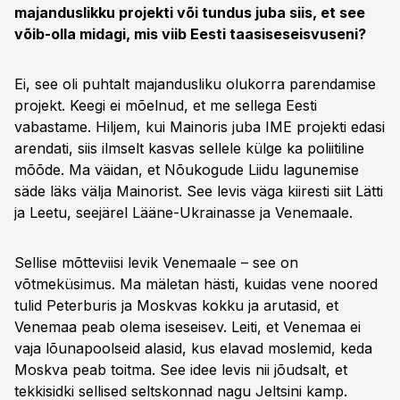
majanduslikku projekti või tundus juba siis, et see
võib-olla midagi, mis viib Eesti taasiseseisvuseni?
Ei, see oli puhtalt majandusliku olukorra parendamise
projekt. Keegi ei mõelnud, et me sellega Eesti
vabastame. Hiljem, kui Mainoris juba IME projekti edasi
arendati, siis ilmselt kasvas sellele külge ka poliitiline
mõõde. Ma väidan, et Nõukogude Liidu lagunemise
säde läks välja Mainorist. See levis väga kiiresti siit Lätti
ja Leetu, seejärel Lääne-Ukrainasse ja Venemaale.
Sellise mõtteviisi levik Venemaale – see on
võtmeküsimus. Ma mäletan hästi, kuidas vene noored
tulid Peterburis ja Moskvas kokku ja arutasid, et
Venemaa peab olema iseseisev. Leiti, et Venemaa ei
vaja lõunapoolseid alasid, kus elavad moslemid, keda
Moskva peab toitma. See idee levis nii jõudsalt, et
tekkisidki sellised seltskonnad nagu Jeltsini kamp.