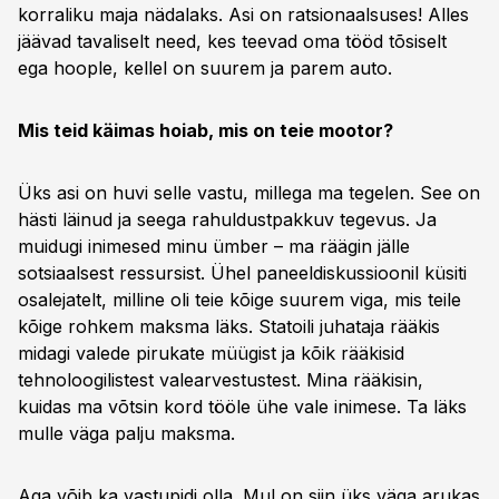
korraliku maja nädalaks. Asi on ratsionaalsuses! Alles
jäävad tavaliselt need, kes teevad oma tööd tõsiselt
ega hoople, kellel on suurem ja parem auto.
Mis teid käimas hoiab, mis on teie mootor?
Üks asi on huvi selle vastu, millega ma tegelen. See on
hästi läinud ja seega rahuldustpakkuv tegevus. Ja
muidugi inimesed minu ümber – ma räägin jälle
sotsiaalsest ressursist. Ühel paneeldiskussioonil küsiti
osalejatelt, milline oli teie kõige suurem viga, mis teile
kõige rohkem maksma läks. Statoili juhataja rääkis
midagi valede pirukate müügist ja kõik rääkisid
tehnoloogilistest valearvestustest. Mina rääkisin,
kuidas ma võtsin kord tööle ühe vale inimese. Ta läks
mulle väga palju maksma.
Aga võib ka vastupidi olla. Mul on siin üks väga arukas