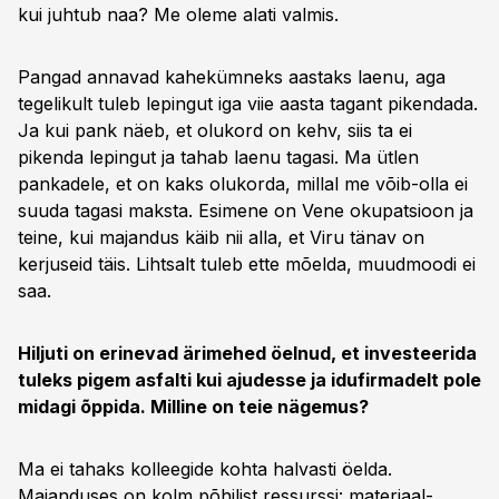
kui juhtub naa? Me oleme alati valmis.
Pangad annavad kahekümneks aastaks laenu, aga
tegelikult tuleb lepingut iga viie aasta tagant pikendada.
Ja kui pank näeb, et olukord on kehv, siis ta ei
pikenda lepingut ja tahab laenu tagasi. Ma ütlen
pankadele, et on kaks olukorda, millal me võib-olla ei
suuda tagasi maksta. Esimene on Vene okupatsioon ja
teine, kui majandus käib nii alla, et Viru tänav on
kerjuseid täis. Lihtsalt tuleb ette mõelda, muudmoodi ei
saa.
Hiljuti on erinevad ärimehed öelnud, et investeerida
tuleks pigem asfalti kui ajudesse ja idufirmadelt pole
midagi õppida. Milline on teie nägemus?
Ma ei tahaks kolleegide kohta halvasti öelda.
Majanduses on kolm põhilist ressurssi: materiaal-