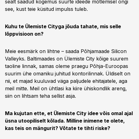
sealt saadud kogemus suurte ideede mõtlemisel ongi
see, kust teie küsitud impulss tuleb.
Kuhu te Ülemiste Cityga jõuda tahate, mis selle
lõppvisioon on?
Meie eesmärk on lihtne – saada Põhjamaade Silicon
Valleyks. Baltimaades on Ülemiste City kõige suurem
taoline linnak, samas oleme praegu Põhja-Euroopas
suurim ühe omaniku juhitud kontorilinnak. Üldiselt on
nii, et majad kuuluvad väga paljudele ehitajatele, aga
meil mitte. Meil on ühtlasi ka kiire ühiskondlik areng,
siin on lihtsam teha sellist asja.
Ma kujutan ette, et Ülemiste City idee võis omal ajal
üsna utoopiliselt kõlada. Milline inimene te olete,
kas teis on mängurit? Võtate te tihti riske?