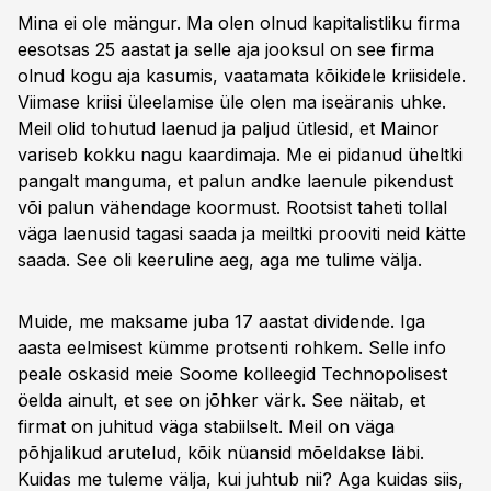
Mina ei ole mängur. Ma olen olnud kapitalistliku firma
eesotsas 25 aastat ja selle aja jooksul on see firma
olnud kogu aja kasumis, vaatamata kõikidele kriisidele.
Viimase kriisi üleelamise üle olen ma iseäranis uhke.
Meil olid tohutud laenud ja paljud ütlesid, et Mainor
variseb kokku nagu kaardimaja. Me ei pidanud üheltki
pangalt manguma, et palun andke laenule pikendust
või palun vähendage koormust. Rootsist taheti tollal
väga laenusid tagasi saada ja meiltki prooviti neid kätte
saada. See oli keeruline aeg, aga me tulime välja.
Muide, me maksame juba 17 aastat dividende. Iga
aasta eelmisest kümme protsenti rohkem. Selle info
peale oskasid meie Soome kolleegid Technopolisest
öelda ainult, et see on jõhker värk. See näitab, et
firmat on juhitud väga stabiilselt. Meil on väga
põhjalikud arutelud, kõik nüansid mõeldakse läbi.
Kuidas me tuleme välja, kui juhtub nii? Aga kuidas siis,