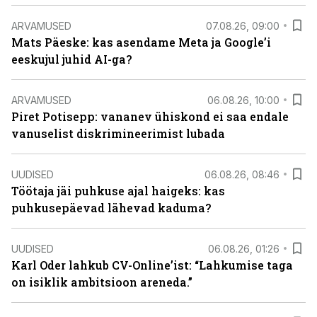
ARVAMUSED
07.08.26, 09:00
Mats Päeske: kas asendame Meta ja Google’i
eeskujul juhid AI-ga?
ARVAMUSED
06.08.26, 10:00
Piret Potisepp: vananev ühiskond ei saa endale
vanuselist diskrimineerimist lubada
UUDISED
06.08.26, 08:46
Töötaja jäi puhkuse ajal haigeks: kas
puhkusepäevad lähevad kaduma?
UUDISED
06.08.26, 01:26
Karl Oder lahkub CV-Online’ist: “Lahkumise taga
on isiklik ambitsioon areneda.”