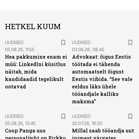
HETKEL KUUM
UUDISED
UUDISED
05.08.26, 11:55
03.08.26, 08:45
Hea pakkumine enam ei
Advokaat: õigus Eestis
müü: LinkedIni küsitlus
töötada ei tähenda
näitab, mida
automaatselt õigust
kandidaadid tegelikult
Eestis viibida. “See vale
ootavad
eeldus läks ühele
tööandjale kalliks
maksma”
UUDISED
UUDISED
05.08.26, 13:45
30.07.26, 16:20
Coop Panga uus
Millal saab tööandja uut
personalijuht on Pirkko
inimest värvates