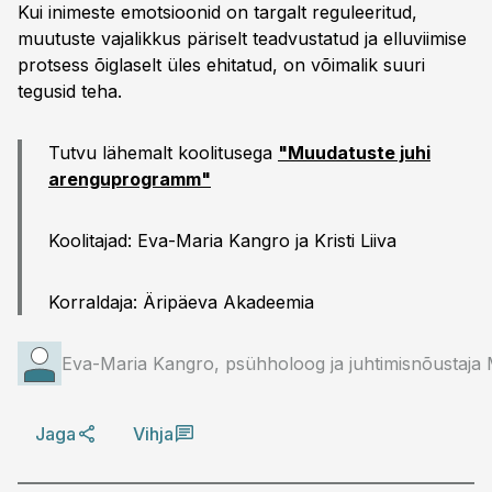
Kui inimeste emotsioonid on targalt reguleeritud,
muutuste vajalikkus päriselt teadvustatud ja elluviimise
protsess õiglaselt üles ehitatud, on võimalik suuri
tegusid teha.
Tutvu lähemalt koolitusega
"Muudatuste juhi
arenguprogramm"
Koolitajad: Eva-Maria Kangro ja Kristi Liiva
Korraldaja: Äripäeva Akadeemia
Eva-Maria Kangro, psühholoog ja juhtimisnõustaja 
Jaga
Vihja