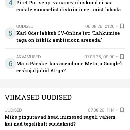
4
Piret Potisepp: vananev ühiskond ei saa
endale vanuselist diskrimineerimist lubada
UUDISED
06.08.26, 01:26
5
Karl Oder lahkub CV-Online’ist: “Lahkumise
taga on isiklik ambitsioon areneda.”
ARVAMUSED
07.08.26, 09:00
6
Mats Päeske: kas asendame Meta ja Google’i
eeskujul juhid AI-ga?
VIIMASED UUDISED
UUDISED
07.08.26, 11:14
Miks pingutavad head inimesed sageli vähem,
kui nad tegelikult suudaksid?