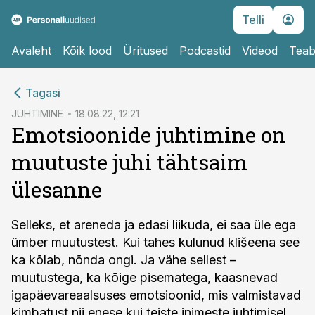
Telli
Avaleht
Kõik lood
Üritused
Podcastid
Videod
Teab
cebook
cebook
Tagasi
Twitter)
Twitter)
JUHTIMINE
18.08.22, 12:21
Emotsioonide juhtimine on
kedIn
kedIn
muutuste juhi tähtsaim
ail
ail
ülesanne
k
k
Selleks, et areneda ja edasi liikuda, ei saa üle ega
ümber muutustest. Kui tahes kulunud klišeena see
ka kõlab, nõnda ongi. Ja vähe sellest –
muutustega, ka kõige pisematega, kaasnevad
igapäevareaalsuses emotsioonid, mis valmistavad
kimbatust nii enese kui teiste inimeste juhtimisel.