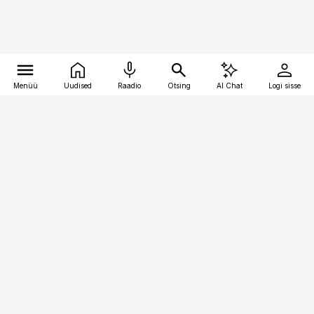
Menüü
Uudised
Raadio
Otsing
AI Chat
Logi sisse
Vana-Lõuna 39/1, 19094 Tallinn
(+372) 667 0111
personaliuudised@personaliuudised.ee
Telli
Reklaam
Firmast
Sisu kasutamisõigused
Ajakirjaniku
eetikakoodeks