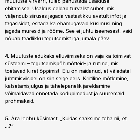
muutuste virvarri, tuleb panustada usalduse
ehitamisse. Usaldus eeldab turvalist suhet, mis
väljendub siiruses jagada vastastikku avatult infot ja
tagasisidet, esitada ka ebamugavaid küsimusi ning
jagada muresid ja rõõme. See ei juhtu iseenesest, vaid
nõuab teadlikku tegutsemist iga jumala päev.
4.
Muutuste edukaks elluviimiseks on vaja ka toimivat
süsteemi – tegutsemispõhimõtteid- ja rutiine, mis
toetavad kiiret õppimist. Elu on näidanud, et väledatel
juhtimisviisidel on siin selge eelis. Kriitiline mõtlemine,
katsetamisjulgus ja tähelepanelik järeldamine
võimaldavad ennetada kodupimedust ja suuremaid
prohmakaid.
5.
Ära loobu küsimast: „Kuidas saaksime teha nii, et
...?“