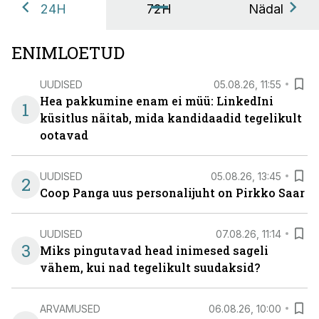
24H
72H
Nädal
ENIMLOETUD
UUDISED
05.08.26, 11:55
Hea pakkumine enam ei müü: LinkedIni
1
küsitlus näitab, mida kandidaadid tegelikult
ootavad
UUDISED
05.08.26, 13:45
2
Coop Panga uus personalijuht on Pirkko Saar
UUDISED
07.08.26, 11:14
3
Miks pingutavad head inimesed sageli
vähem, kui nad tegelikult suudaksid?
ARVAMUSED
06.08.26, 10:00