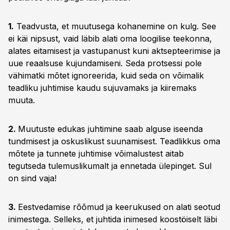
1.
Teadvusta, et muutusega kohanemine on kulg. See
ei käi nipsust, vaid läbib alati oma loogilise teekonna,
alates eitamisest ja vastupanust kuni aktsepteerimise ja
uue reaalsuse kujundamiseni. Seda protsessi pole
vähimatki mõtet ignoreerida, kuid seda on võimalik
teadliku juhtimise kaudu sujuvamaks ja kiiremaks
muuta.
2.
Muutuste edukas juhtimine saab alguse iseenda
tundmisest ja oskuslikust suunamisest. Teadlikkus oma
mõtete ja tunnete juhtimise võimalustest aitab
tegutseda tulemuslikumalt ja ennetada ülepinget. Sul
on sind vaja!
3.
Eestvedamise rõõmud ja keerukused on alati seotud
inimestega. Selleks, et juhtida inimesed koostöiselt läbi