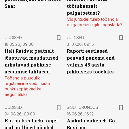
Saar
töötukassalt
palgatoetust?
Mis juhtudel tuleb tööandjal
palgatoetus riigile tagastada?
UUDISED
UUDISED
18.05.26, 09:00
31.07.26, 09:15
Heli Raidve: peatselt
Raport: eestlased
jõustuvad muudatused
peavad panema end
nihutavad puhkuse
valmis 45 aasta
aegumise tähtaegu
pikkuseks tööeluks
Tööandja puudulik
tegutsemine võib muuta
puhkusepäevad ka
aegumatuks!
ST
UUDISED
SISUTURUNDUS
04.08.26, 09:00
16.06.26, 16:12
Kui palk ei laeku õigel
Ajakulu väheneb: Go
ajal: millised nõuded
Busi uus