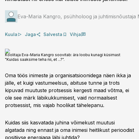
Eva-Maria Kangro, psühholoog ja juhtimisnõustaja 
Kuula
Jaga
Salvesta
Vihja
Koolitaja Eva-Maria Kangro soovitab: ära loobu kunagi küsimast
"Kuidas saaksime teha nii, et ...?".
Oma töös inimeste ja organisatsioonidega näen ikka ja
jälle, et kuigi vastumeelsus, abituse tunne ja trots
kipuvad muutuste protsessis kergesti maad võtma, ei
ole see märk läbikukkumisest, vaid normaalsest
protsessist, mis vajab hoolikat tähelepanu.
Kuidas siis kasvatada juhina võimekust muutusi
algatada ning ennast ja oma inimesi heitlikust perioodist
positiivse energiaga läbi juhtida?