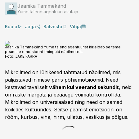
Jaanika Tammekänd
Yume talendiagentuuri asutaja
Kuula
Jaga
Salvesta
Vihja
Jaanika Tammekänd Yume talendiagentuurist kirjeldab seitsme
peamise emotsiooni ilminguid näoilmetes.
Foto:
JAKE FARRA
Mikroilmed on lühikesed tahtmatud näoilmed, mis
paljastavad inimese päris põhiemotsioonid. Need
kestavad tavaliselt
vähem kui veerand sekundit
, neid
on raske märgata ja peaaegu võimatu kontrollida.
Mikroilmed on universiaalsed ning need on samad
kõikides kultuurides. Seitse peamist emotsiooni on
rõõm, kurbus, viha, hirm, üllatus, vastikus ja põlgus.