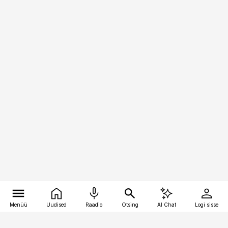
Menüü
Uudised
Raadio
Otsing
AI Chat
Logi sisse