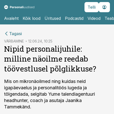
Telli
Avaleht
Kõik lood
Üritused
Podcastid
Videod
Teab
cebook
Tagasi
Twitter)
VÄRBAMINE
12.06.24, 10:25
Nipid personalijuhile:
kedIn
milline näoilme reedab
ail
töövestlusel põlglikkuse?
k
Mis on mikronäoilmed ning kuidas neid
igapäevaelus ja personalitöös lugeda ja
tõlgendada, selgitab Yume talendiagentuuri
headhunter, coach ja asutaja Jaanika
Tammekänd.