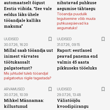
automaatselt õigust
nihutavad puhkuse
Eestis viibida. “See vale
aegumise tähtaegu
eeldus läks ühele
Tööandja puudulik
tegutsemine võib muuta
tööandjale kalliks
puhkusepäevad ka
maksma”
aegumatuks!
UUDISED
UUDISED
30.07.26, 16:20
31.07.26, 09:15
Millal saab tööandja uut
Raport: eestlased
inimest värvates
peavad panema end
töötukassalt
valmis 45 aasta
palgatoetust?
pikkuseks tööeluks
Mis juhtudel tuleb tööandjal
palgatoetus riigile tagastada?
ARVAMUSED
UUDISED
30.07.26, 10:39
29.07.26, 13:48
Mihkel Männamaa:
Välistööjõu
killustunud
kvoodipiirangu