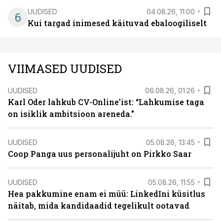
UUDISED
04.08.26, 11:00
6
Kui targad inimesed käituvad ebaloogiliselt
VIIMASED UUDISED
UUDISED
06.08.26, 01:26
Karl Oder lahkub CV-Online’ist: “Lahkumise taga
on isiklik ambitsioon areneda.”
UUDISED
05.08.26, 13:45
Coop Panga uus personalijuht on Pirkko Saar
UUDISED
05.08.26, 11:55
Hea pakkumine enam ei müü: LinkedIni küsitlus
näitab, mida kandidaadid tegelikult ootavad