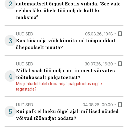
2
automaatselt õigust Eestis viibida. “See vale
eeldus läks ühele tööandjale kalliks
maksma”
UUDISED
05.08.26, 10:18
3
Kas tööandja võib kinnitatud töögraafikut
ühepoolselt muuta?
UUDISED
30.07.26, 16:20
Millal saab tööandja uut inimest värvates
4
töötukassalt palgatoetust?
Mis juhtudel tuleb tööandjal palgatoetus riigile
tagastada?
UUDISED
04.08.26, 09:00
5
Kui palk ei laeku õigel ajal: millised nõuded
võivad tööandjat oodata?