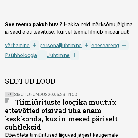
See teema pakub huvi?
Hakka neid märksõnu jälgima
ja saad alati teavituse, kui sel teemal ilmub midagi uut!
värbamine
personalijuhtimine
eneseareng
Psühholoogia
Juhtimine
SEOTUD LOOD
SISUTURUNDUS
20.05.26, 11:00
ST
Tiimiürituste loogika muutub:
ettevõtted otsivad üha enam
keskkonda, kus inimesed päriselt
suhtleksid
Ettevõtete tiimiüritused liiguvad järjest kaugemale