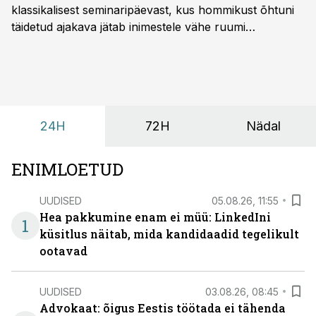
klassikalisest seminaripäevast, kus hommikust õhtuni
täidetud ajakava jätab inimestele vähe ruumi
omavaheliseks suhtluseks. Saates “Lõunapaus”
räägitakse, miks otsivad ettevõtted üha enam paikasid,
kus keskkond ise aitaks inimesed töörežiimist välja
tuua ning looks võimaluse rahulikumaks ja
sisulisemaks koosolemiseks.
24H
72H
Nädal
ENIMLOETUD
UUDISED
05.08.26, 11:55
Hea pakkumine enam ei müü: LinkedIni
1
küsitlus näitab, mida kandidaadid tegelikult
ootavad
UUDISED
03.08.26, 08:45
Advokaat: õigus Eestis töötada ei tähenda