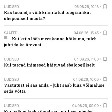
UUDISED
05.08.26, 10:18
Kas tööandja võib kinnitatud töögraafikut
ühepoolselt muuta?
SAATED
04.08.26, 15:45
Kui kriis lööb meeskonna kõikuma, tuleb
juhtida ka ärevust
UUDISED
04.08.26, 11:00
Kui targad inimesed käituvad ebaloogiliselt
UUDISED
04.08.26, 10:00
Vastutust ei saa anda – juht saab luua võimaluse
seda võtta
UUDISED
04.08.26, 09:00
Kui palk ei laeku õigel ajal: millised nõuded