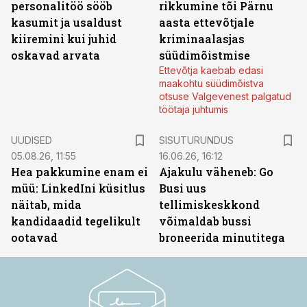
personalitöö sööb
rikkumine tõi Pärnu
kasumit ja usaldust
aasta ettevõtjale
kiiremini kui juhid
kriminaalasjas
oskavad arvata
süüdimõistmise
Ettevõtja kaebab edasi
maakohtu süüdimõistva
otsuse Valgevenest palgatud
töötaja juhtumis
ST
UUDISED
SISUTURUNDUS
05.08.26, 11:55
16.06.26, 16:12
Hea pakkumine enam ei
Ajakulu väheneb: Go
müü: LinkedIni küsitlus
Busi uus
näitab, mida
tellimiskeskkond
kandidaadid tegelikult
võimaldab bussi
ootavad
broneerida minutitega