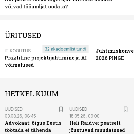
võivad tööandjat oodata?
ÜRITUSED
32 akadeemilist tundi
Juhtimiskonve
IT KOOLITUS
Praktiline projektijuhtimine ja AI
2026 PINGE
võimalused
HETKEL KUUM
UUDISED
UUDISED
03.08.26, 08:45
18.05.26, 09:00
Advokaat: õigus Eestis
Heli Raidve: peatselt
töötada ei tähenda
jõustuvad muudatused