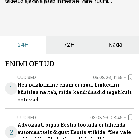
täidetud ajakava jätab inimestele vähe ruumi
omavaheliseks suhtluseks. Saates “Lõunapaus”
räägitakse, miks otsivad ettevõtted üha enam paikasid,
kus keskkond ise aitaks inimesed töörežiimist välja
tuua ning looks võimaluse rahulikumaks ja
sisulisemaks koosolemiseks.
24H
72H
Nädal
ENIMLOETUD
UUDISED
05.08.26, 11:55
Hea pakkumine enam ei müü: LinkedIni
1
küsitlus näitab, mida kandidaadid tegelikult
ootavad
UUDISED
03.08.26, 08:45
Advokaat: õigus Eestis töötada ei tähenda
2
automaatselt õigust Eestis viibida. “See vale