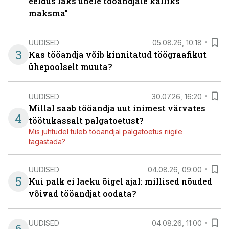
eeldus läks ühele tööandjale kalliks
maksma”
UUDISED
05.08.26, 10:18
3
Kas tööandja võib kinnitatud töögraafikut
ühepoolselt muuta?
UUDISED
30.07.26, 16:20
Millal saab tööandja uut inimest värvates
4
töötukassalt palgatoetust?
Mis juhtudel tuleb tööandjal palgatoetus riigile
tagastada?
UUDISED
04.08.26, 09:00
5
Kui palk ei laeku õigel ajal: millised nõuded
võivad tööandjat oodata?
UUDISED
04.08.26, 11:00