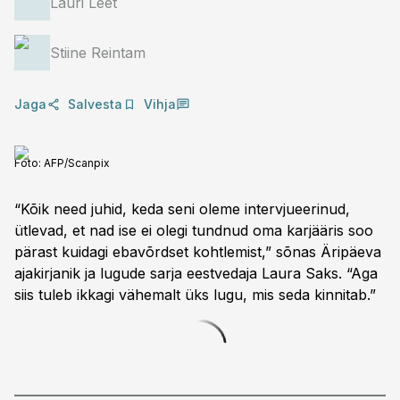
Lauri Leet
Stiine Reintam
Jaga
Salvesta
Vihja
Foto:
AFP/Scanpix
“Kõik need juhid, keda seni oleme intervjueerinud,
ütlevad, et nad ise ei olegi tundnud oma karjääris soo
pärast kuidagi ebavõrdset kohtlemist,” sõnas Äripäeva
ajakirjanik ja lugude sarja eestvedaja Laura Saks. “Aga
siis tuleb ikkagi vähemalt üks lugu, mis seda kinnitab.”