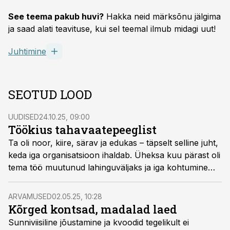
See teema pakub huvi?
Hakka neid märksõnu jälgima
ja saad alati teavituse, kui sel teemal ilmub midagi uut!
Juhtimine
SEOTUD LOOD
UUDISED
24.10.25, 09:00
Töökius tahavaatepeeglist
Ta oli noor, kiire, särav ja edukas – täpselt selline juht,
keda iga organisatsioon ihaldab. Üheksa kuu pärast oli
tema töö muutunud lahinguväljaks ja iga kohtumine
ellujäämiskursuseks. See on lugu töökiusust, mis hiilib
ligi tasa ja kus “tublidus” muutub lõksuks.
ARVAMUSED
02.05.25, 10:28
Kõrged kontsad, madalad laed
Sunniviisiline jõustamine ja kvoodid tegelikult ei