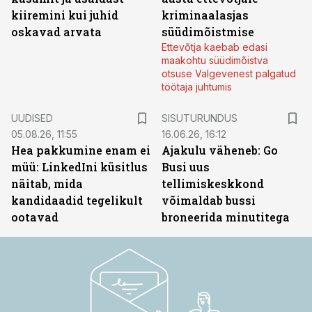
kiiremini kui juhid
kriminaalasjas
oskavad arvata
süüdimõistmise
Ettevõtja kaebab edasi
maakohtu süüdimõistva
otsuse Valgevenest palgatud
töötaja juhtumis
ST
UUDISED
SISUTURUNDUS
05.08.26, 11:55
16.06.26, 16:12
Hea pakkumine enam ei
Ajakulu väheneb: Go
müü: LinkedIni küsitlus
Busi uus
näitab, mida
tellimiskeskkond
kandidaadid tegelikult
võimaldab bussi
ootavad
broneerida minutitega