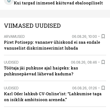
6
Kui targad inimesed käituvad ebaloogiliselt
VIIMASED UUDISED
ARVAMUSED
06.08.26, 10:00
Piret Potisepp: vananev ühiskond ei saa endale
vanuselist diskrimineerimist lubada
UUDISED
06.08.26, 08:46
Töötaja jäi puhkuse ajal haigeks: kas
puhkusepäevad lähevad kaduma?
UUDISED
06.08.26, 01:26
Karl Oder lahkub CV-Online’ist: “Lahkumise taga
on isiklik ambitsioon areneda.”