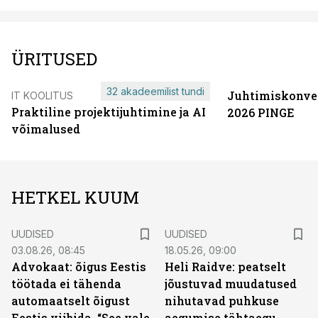
ÜRITUSED
32 akadeemilist tundi
Juhtimiskonve
IT KOOLITUS
Praktiline projektijuhtimine ja AI
2026 PINGE
võimalused
HETKEL KUUM
UUDISED
UUDISED
03.08.26, 08:45
18.05.26, 09:00
Advokaat: õigus Eestis
Heli Raidve: peatselt
töötada ei tähenda
jõustuvad muudatused
automaatselt õigust
nihutavad puhkuse
Eestis viibida. “See vale
aegumise tähtaegu