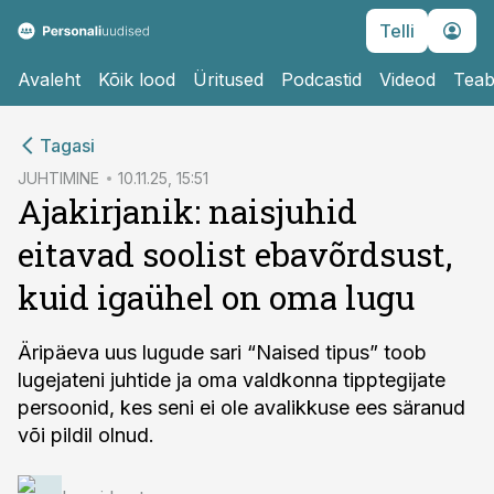
Telli
Avaleht
Kõik lood
Üritused
Podcastid
Videod
Teab
cebook
Tagasi
Twitter)
JUHTIMINE
10.11.25, 15:51
Ajakirjanik: naisjuhid
kedIn
eitavad soolist ebavõrdsust,
ail
kuid igaühel on oma lugu
k
Äripäeva uus lugude sari “Naised tipus” toob
lugejateni juhtide ja oma valdkonna tipptegijate
persoonid, kes seni ei ole avalikkuse ees säranud
või pildil olnud.