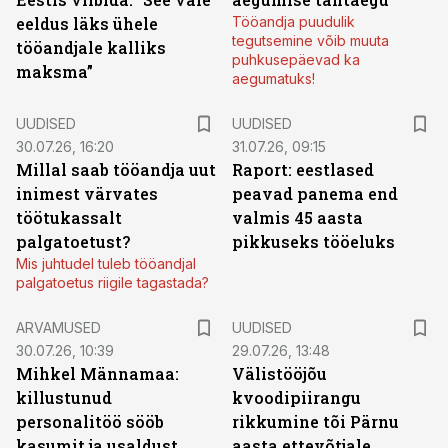
eeldus läks ühele
Tööandja puudulik
tegutsemine võib muuta
tööandjale kalliks
puhkusepäevad ka
maksma”
aegumatuks!
UUDISED
UUDISED
30.07.26, 16:20
31.07.26, 09:15
Millal saab tööandja uut
Raport: eestlased
inimest värvates
peavad panema end
töötukassalt
valmis 45 aasta
palgatoetust?
pikkuseks tööeluks
Mis juhtudel tuleb tööandjal
palgatoetus riigile tagastada?
ARVAMUSED
UUDISED
30.07.26, 10:39
29.07.26, 13:48
Mihkel Männamaa:
Välistööjõu
killustunud
kvoodipiirangu
personalitöö sööb
rikkumine tõi Pärnu
kasumit ja usaldust
aasta ettevõtjale