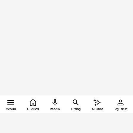
Menüü
Uudised
Raadio
Otsing
AI Chat
Logi sisse