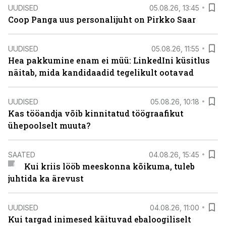
UUDISED
05.08.26, 13:45
Coop Panga uus personalijuht on Pirkko Saar
UUDISED
05.08.26, 11:55
Hea pakkumine enam ei müü: LinkedIni küsitlus
näitab, mida kandidaadid tegelikult ootavad
UUDISED
05.08.26, 10:18
Kas tööandja võib kinnitatud töögraafikut
ühepoolselt muuta?
SAATED
04.08.26, 15:45
Kui kriis lööb meeskonna kõikuma, tuleb
juhtida ka ärevust
UUDISED
04.08.26, 11:00
Kui targad inimesed käituvad ebaloogiliselt