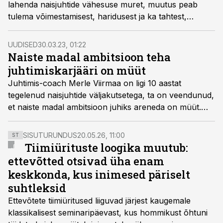
lahenda naisjuhtide vähesuse muret, muutus peab
tulema võimestamisest, haridusest ja ka tahtest,
kirjutab juhtimiskoolitaja, coach ja personaliekspert
Ülle Pind.
UUDISED
30.03.23, 01:22
Naiste madal ambitsioon teha
juhtimiskarjääri on müüt
Juhtimis-coach Merle Viirmaa on ligi 10 aastat
tegelenud naisjuhtide väljakutsetega, ta on veendunud,
et naiste madal ambitsioon juhiks areneda on müüt.
Küll aga märkab ta harjumusi, kuidas naised end ise
torpedeerivad.
SISUTURUNDUS
20.05.26, 11:00
ST
Tiimiürituste loogika muutub:
ettevõtted otsivad üha enam
keskkonda, kus inimesed päriselt
suhtleksid
Ettevõtete tiimiüritused liiguvad järjest kaugemale
klassikalisest seminaripäevast, kus hommikust õhtuni