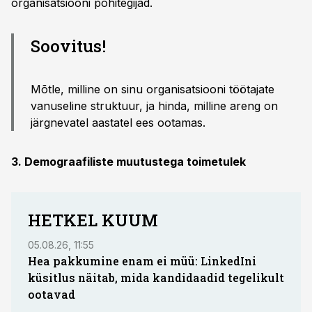
organisatsiooni põhitegijad.
Soovitus!
Mõtle, milline on sinu organisatsiooni töötajate
vanuseline struktuur, ja hinda, milline areng on
järgnevatel aastatel ees ootamas.
3. Demograafiliste muutustega toimetulek
HETKEL KUUM
05.08.26, 11:55
05.08.
Hea pakkumine enam ei müü: LinkedIni
Coop
küsitlus näitab, mida kandidaadid tegelikult
Saar
ootavad