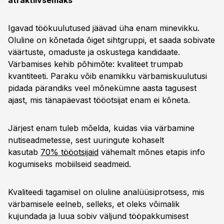
atraktiivsemaks
Igavad töökuulutused jäävad üha enam minevikku.
Oluline on kõnetada õiget sihtgruppi, et saada sobivate
väärtuste, omaduste ja oskustega kandidaate.
Värbamises kehib põhimõte: kvaliteet trumpab
kvantiteeti. Paraku võib enamikku värbamiskuulutusi
pidada pärandiks veel mõnekümne aasta tagusest
ajast, mis tänapäevast tööotsijat enam ei kõneta.
Järjest enam tuleb mõelda, kuidas viia värbamine
nutiseadmetesse, sest uuringute kohaselt
kasutab
70% tööotsijaid
vähemalt mõnes etapis info
kogumiseks mobiilseid seadmeid.
Kvaliteedi tagamisel on oluline analüüsiprotsess, mis
värbamisele eelneb, selleks, et oleks võimalik
kujundada ja luua sobiv väljund tööpakkumisest