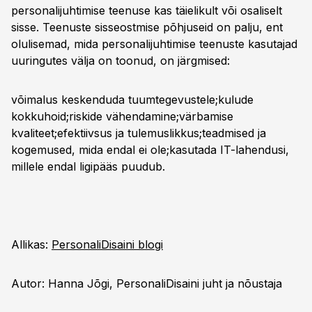
personalijuhtimise teenuse kas täielikult või osaliselt
sisse. Teenuste sisseostmise põhjuseid on palju, ent
olulisemad, mida personalijuhtimise teenuste kasutajad
uuringutes välja on toonud, on järgmised:
võimalus keskenduda tuumtegevustele;kulude
kokkuhoid;riskide vähendamine;värbamise
kvaliteet;efektiivsus ja tulemuslikkus;teadmised ja
kogemused, mida endal ei ole;kasutada IT-lahendusi,
millele endal ligipääs puudub.
Allikas:
PersonaliDisaini blogi
Autor: Hanna Jõgi, PersonaliDisaini juht ja nõustaja