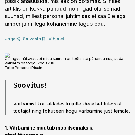
paslik analüüsida, mis ees on ootamas. Siinses
artiklis on kokku pandud mõningad olulisemad
suunad, millest personalijuhtimises ei saa üle ega
ümber ja millega kohanemine tagab edu.
Jaga
Salvesta
Vihja
Uuringud näitavad, et mida suurem on töötajate pühendumus, seda
väiksem on tööjõuvoolavus.
Foto:
PersonaliDisain
Soovitus!
Värbamist korraldades kujutle ideaalset tulevast
töötajat ning fokuseeri kogu värbamine just temale.
1. Värbamine muutub mobiilsemaks ja