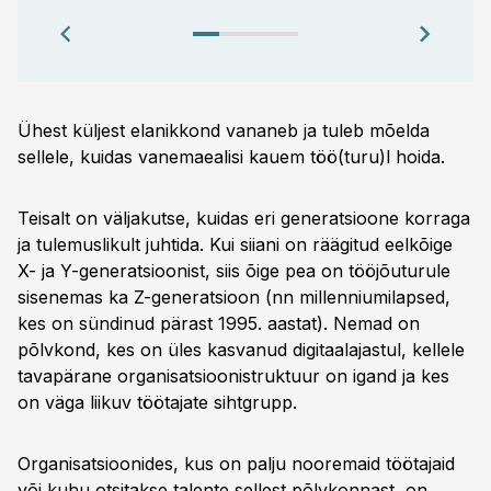
Ühest küljest elanikkond vananeb ja tuleb mõelda
sellele, kuidas vanemaealisi kauem töö(turu)l hoida.
Teisalt on väljakutse, kuidas eri generatsioone korraga
ja tulemuslikult juhtida. Kui siiani on räägitud eelkõige
X- ja Y-generatsioonist, siis õige pea on tööjõuturule
sisenemas ka Z-generatsioon (nn millenniumilapsed,
kes on sündinud pärast 1995. aastat). Nemad on
põlvkond, kes on üles kasvanud digitaalajastul, kellele
tavapärane organisatsioonistruktuur on igand ja kes
on väga liikuv töötajate sihtgrupp.
Organisatsioonides, kus on palju nooremaid töötajaid
või kuhu otsitakse talente sellest põlvkonnast, on