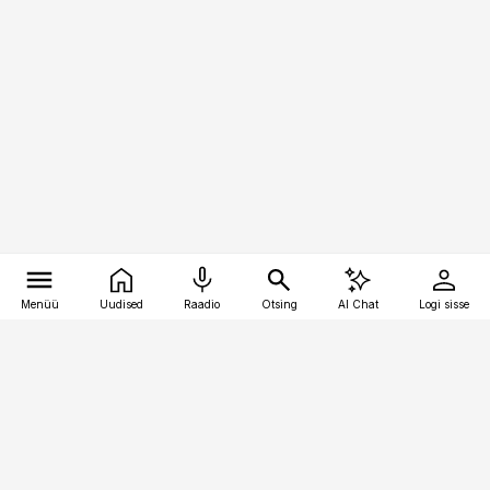
Menüü
Uudised
Raadio
Otsing
AI Chat
Logi sisse
Vana-Lõuna 39/1, 19094 Tallinn
(+372) 667 0111
personaliuudised@personaliuudised.ee