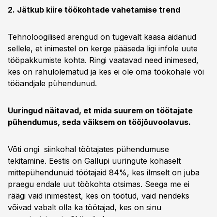
2. Jätkub kiire töökohtade vahetamise trend
Tehnoloogilised arengud on tugevalt kaasa aidanud
sellele, et inimestel on kerge pääseda ligi infole uute
tööpakkumiste kohta. Ringi vaatavad need inimesed,
kes on rahulolematud ja kes ei ole oma töökohale või
tööandjale pühendunud.
Uuringud näitavad, et mida suurem on töötajate
pühendumus, seda väiksem on tööjõuvoolavus.
Võti ongi siinkohal töötajates pühendumuse
tekitamine. Eestis on Gallupi uuringute kohaselt
mittepühendunuid töötajaid 84%, kes ilmselt on juba
praegu endale uut töökohta otsimas. Seega me ei
räägi vaid inimestest, kes on töötud, vaid nendeks
võivad vabalt olla ka töötajad, kes on sinu