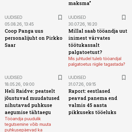
maksma”
UUDISED
UUDISED
05.08.26, 13:45
30.07.26, 16:20
Coop Panga uus
Millal saab tööandja uut
personalijuht on Pirkko
inimest värvates
Saar
töötukassalt
palgatoetust?
Mis juhtudel tuleb tööandjal
palgatoetus riigile tagastada?
UUDISED
UUDISED
18.05.26, 09:00
31.07.26, 09:15
Heli Raidve: peatselt
Raport: eestlased
jõustuvad muudatused
peavad panema end
nihutavad puhkuse
valmis 45 aasta
aegumise tähtaegu
pikkuseks tööeluks
Tööandja puudulik
tegutsemine võib muuta
puhkusepäevad ka