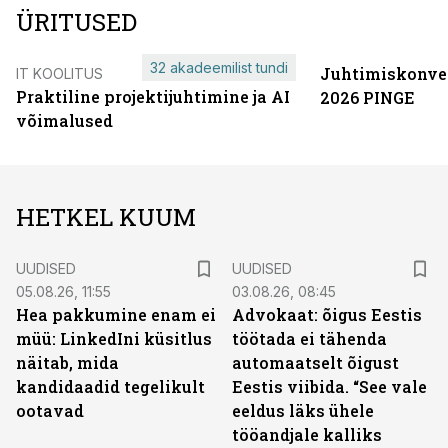
ÜRITUSED
32 akadeemilist tundi
Juhtimiskonve
IT KOOLITUS
Praktiline projektijuhtimine ja AI
2026 PINGE
võimalused
HETKEL KUUM
UUDISED
UUDISED
05.08.26, 11:55
03.08.26, 08:45
Hea pakkumine enam ei
Advokaat: õigus Eestis
müü: LinkedIni küsitlus
töötada ei tähenda
näitab, mida
automaatselt õigust
kandidaadid tegelikult
Eestis viibida. “See vale
ootavad
eeldus läks ühele
tööandjale kalliks