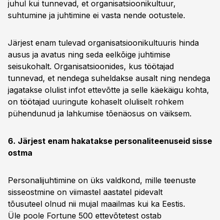
juhul kui tunnevad, et organisatsioonikultuur,
suhtumine ja juhtimine ei vasta nende ootustele.
Järjest enam tulevad organisatsioonikultuuris hinda
ausus ja avatus ning seda eelkõige juhtimise
seisukohalt. Organisatsioonides, kus töötajad
tunnevad, et nendega suheldakse ausalt ning nendega
jagatakse olulist infot ettevõtte ja selle käekäigu kohta,
on töötajad uuringute kohaselt oluliselt rohkem
pühendunud ja lahkumise tõenäosus on väiksem.
6. Järjest enam hakatakse personaliteenuseid sisse
ostma
Personalijuhtimine on üks valdkond, mille teenuste
sisseostmine on viimastel aastatel pidevalt
tõusuteel olnud nii mujal maailmas kui ka Eestis.
Üle poole Fortune 500 ettevõtetest ostab