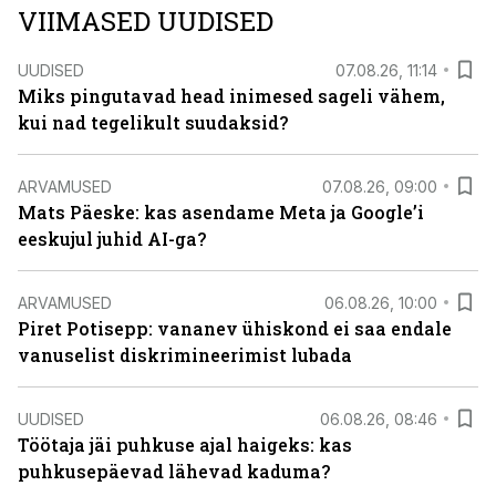
VIIMASED UUDISED
UUDISED
07.08.26, 11:14
Miks pingutavad head inimesed sageli vähem,
kui nad tegelikult suudaksid?
ARVAMUSED
07.08.26, 09:00
Mats Päeske: kas asendame Meta ja Google’i
eeskujul juhid AI-ga?
ARVAMUSED
06.08.26, 10:00
Piret Potisepp: vananev ühiskond ei saa endale
vanuselist diskrimineerimist lubada
UUDISED
06.08.26, 08:46
Töötaja jäi puhkuse ajal haigeks: kas
puhkusepäevad lähevad kaduma?