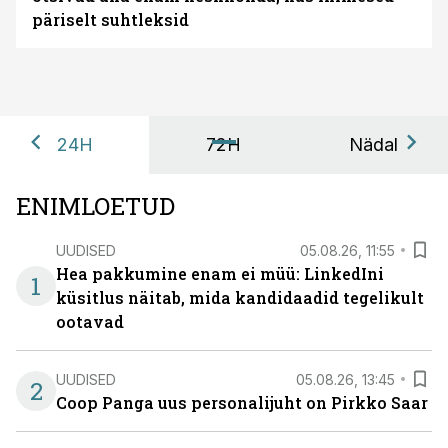
päriselt suhtleksid
24H
72H
Nädal
ENIMLOETUD
UUDISED
05.08.26, 11:55
Hea pakkumine enam ei müü: LinkedIni
1
küsitlus näitab, mida kandidaadid tegelikult
ootavad
UUDISED
05.08.26, 13:45
2
Coop Panga uus personalijuht on Pirkko Saar