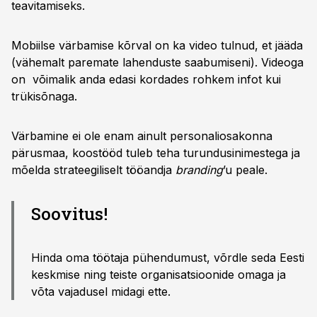
teavitamiseks.
Mobiilse värbamise kõrval on ka video tulnud, et jääda
(vähemalt paremate lahenduste saabumiseni). Videoga
on võimalik anda edasi kordades rohkem infot kui
trükisõnaga.
Värbamine ei ole enam ainult personaliosakonna
pärusmaa, koostööd tuleb teha turundusinimestega ja
mõelda strateegiliselt tööandja
branding
’u peale.
Soovitus!
Hinda oma töötaja pühendumust, võrdle seda Eesti
keskmise ning teiste organisatsioonide omaga ja
võta vajadusel midagi ette.