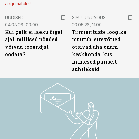
aegumatuks!
ST
UUDISED
SISUTURUNDUS
04.08.26, 09:00
20.05.26, 11:00
Kui palk ei laeku õigel
Tiimiürituste loogika
ajal: millised nõuded
muutub: ettevõtted
võivad tööandjat
otsivad üha enam
oodata?
keskkonda, kus
inimesed päriselt
suhtleksid