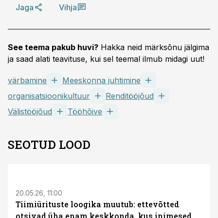
Jaga
Vihja
See teema pakub huvi?
Hakka neid märksõnu jälgima
ja saad alati teavituse, kui sel teemal ilmub midagi uut!
värbamine
Meeskonna juhtimine
organisatsioonikultuur
Renditööjõud
Välistööjõud
Tööhõive
SEOTUD LOOD
ST
20.05.26, 11:00
Tiimiürituste loogika muutub: ettevõtted
otsivad üha enam keskkonda, kus inimesed