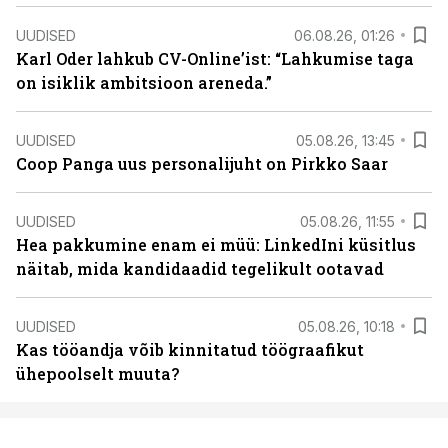
UUDISED
06.08.26, 01:26
Karl Oder lahkub CV-Online’ist: “Lahkumise taga
on isiklik ambitsioon areneda.”
UUDISED
05.08.26, 13:45
Coop Panga uus personalijuht on Pirkko Saar
UUDISED
05.08.26, 11:55
Hea pakkumine enam ei müü: LinkedIni küsitlus
näitab, mida kandidaadid tegelikult ootavad
UUDISED
05.08.26, 10:18
Kas tööandja võib kinnitatud töögraafikut
ühepoolselt muuta?