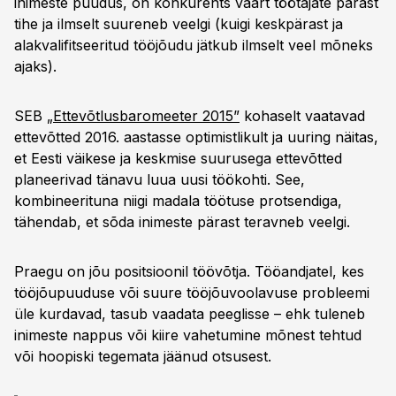
inimeste puudus, on konkurents väärt töötajate pärast
tihe ja ilmselt suureneb veelgi (kuigi keskpärast ja
alakvalifitseeritud tööjõudu jätkub ilmselt veel mõneks
ajaks).
SEB
„Ettevõtlusbaromeeter 2015”
kohaselt vaatavad
ettevõtted 2016. aastasse optimistlikult ja uuring näitas,
et Eesti väikese ja keskmise suurusega ettevõtted
planeerivad tänavu luua uusi töökohti. See,
kombineerituna niigi madala töötuse protsendiga,
tähendab, et sõda inimeste pärast teravneb veelgi.
Praegu on jõu positsioonil töövõtja. Tööandjatel, kes
tööjõupuuduse või suure tööjõuvoolavuse probleemi
üle kurdavad, tasub vaadata peeglisse – ehk tuleneb
inimeste nappus või kiire vahetumine mõnest tehtud
või hoopiski tegemata jäänud otsusest.