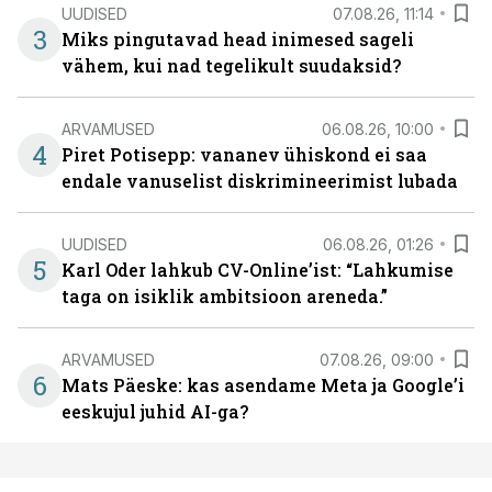
UUDISED
07.08.26, 11:14
3
Miks pingutavad head inimesed sageli
vähem, kui nad tegelikult suudaksid?
ARVAMUSED
06.08.26, 10:00
4
Piret Potisepp: vananev ühiskond ei saa
endale vanuselist diskrimineerimist lubada
UUDISED
06.08.26, 01:26
5
Karl Oder lahkub CV-Online’ist: “Lahkumise
taga on isiklik ambitsioon areneda.”
ARVAMUSED
07.08.26, 09:00
6
Mats Päeske: kas asendame Meta ja Google’i
eeskujul juhid AI-ga?