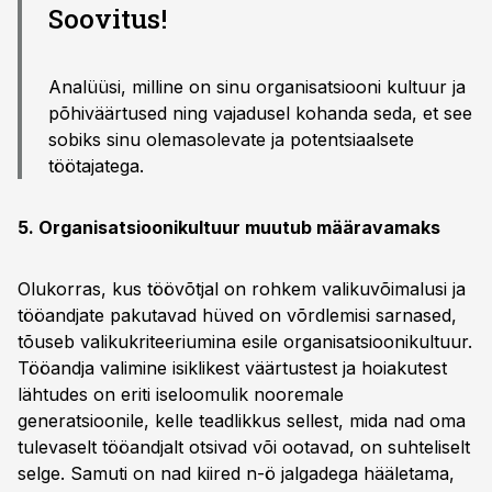
Soovitus!
Analüüsi, milline on sinu organisatsiooni kultuur ja
põhiväärtused ning vajadusel kohanda seda, et see
sobiks sinu olemasolevate ja potentsiaalsete
töötajatega.
5. Organisatsioonikultuur muutub määravamaks
Olukorras, kus töövõtjal on rohkem valikuvõimalusi ja
tööandjate pakutavad hüved on võrdlemisi sarnased,
tõuseb valikukriteeriumina esile organisatsioonikultuur.
Tööandja valimine isiklikest väärtustest ja hoiakutest
lähtudes on eriti iseloomulik nooremale
generatsioonile, kelle teadlikkus sellest, mida nad oma
tulevaselt tööandjalt otsivad või ootavad, on suhteliselt
selge. Samuti on nad kiired n-ö jalgadega hääletama,