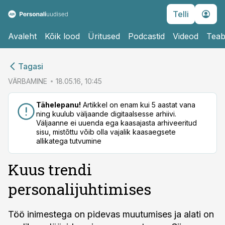
Telli
Avaleht
Kõik lood
Üritused
Podcastid
Videod
Teab
cebook
cebook
Tagasi
Twitter)
Twitter)
VÄRBAMINE
18.05.16, 10:45
kedIn
kedIn
Tähelepanu!
Artikkel on enam kui 5 aastat vana
ning kuulub väljaande digitaalsesse arhiivi.
ail
ail
Väljaanne ei uuenda ega kaasajasta arhiveeritud
sisu, mistõttu võib olla vajalik kaasaegsete
k
k
allikatega tutvumine
Kuus trendi
personalijuhtimises
Töö inimestega on pidevas muutumises ja alati on