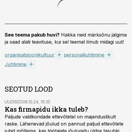
See teema pakub huvi?
Hakka neid märksõnu jälgima
ja saad alati teavituse, kui sel teemal ilmub midagi uut!
organisatsioonikultuur
personalijuhtimine
Juhtimine
SEOTUD LOOD
UUDISED
08.10.24, 16:35
Kas firmapidu ikka tuleb?
Paljude valdkondade ettevõtetel on majanduslikult
raske. Lähenevad jõulud on pannud paljud ettevõtete
juhid mõtlema, kas töötajate jõulupidu üldse tasubki