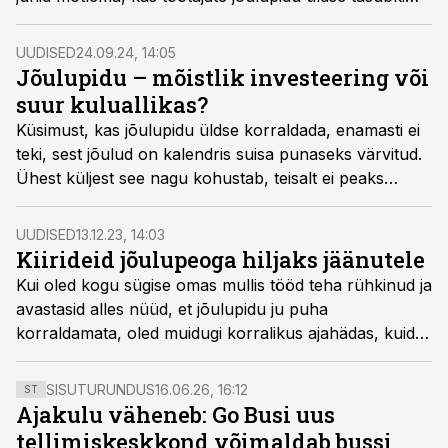
korraldada.
UUDISED
24.09.24, 14:05
Jõulupidu – mõistlik investeering või
suur kuluallikas?
Küsimust, kas jõulupidu üldse korraldada, enamasti ei
teki, sest jõulud on kalendris suisa punaseks värvitud.
Ühest küljest see nagu kohustab, teisalt ei peaks
midagi tegema lihtsalt tegemise pärast. Parem makske
jõulupeoks planeeritud eelarve inimestele preemiateks.
UUDISED
13.12.23, 14:03
Kiirideid jõulupeoga hiljaks jäänutele
Kui oled kogu sügise omas mullis tööd teha rühkinud ja
avastasid alles nüüd, et jõulupidu ju puha
korraldamata, oled muidugi korralikus ajahädas, kuid
siit leiad ehk siiski mõne päästva idee, millega kastanid
tulest välja tuua.
SISUTURUNDUS
16.06.26, 16:12
ST
Ajakulu väheneb: Go Busi uus
tellimiskeskkond võimaldab bussi