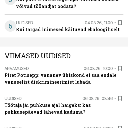
võivad tööandjat oodata?
UUDISED
04.08.26, 11:00
6
Kui targad inimesed käituvad ebaloogiliselt
VIIMASED UUDISED
ARVAMUSED
06.08.26, 10:00
Piret Potisepp: vananev ühiskond ei saa endale
vanuselist diskrimineerimist lubada
UUDISED
06.08.26, 08:46
Töötaja jäi puhkuse ajal haigeks: kas
puhkusepäevad lähevad kaduma?