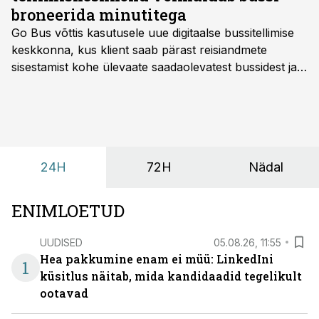
broneerida minutitega
Go Bus võttis kasutusele uue digitaalse bussitellimise
keskkonna, kus klient saab pärast reisiandmete
sisestamist kohe ülevaate saadaolevatest bussidest ja
esialgsest hinnast. Nii saab transpordi planeerimisega
kiiresti edasi liikuda hinnapakkumist ootamata.
24H
72H
Nädal
ENIMLOETUD
UUDISED
05.08.26, 11:55
Hea pakkumine enam ei müü: LinkedIni
1
küsitlus näitab, mida kandidaadid tegelikult
ootavad