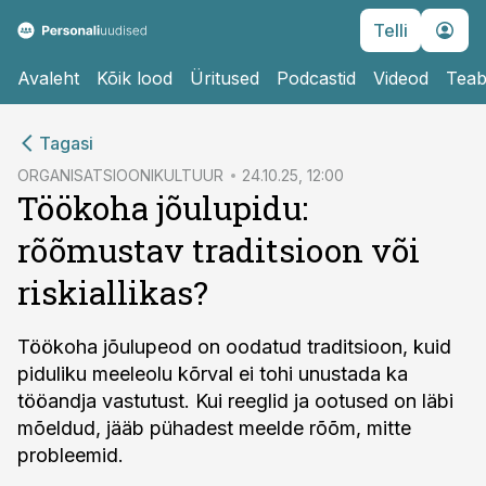
Telli
Avaleht
Kõik lood
Üritused
Podcastid
Videod
Teab
cebook
Tagasi
Twitter)
ORGANISATSIOONIKULTUUR
24.10.25, 12:00
Töökoha jõulupidu:
kedIn
rõõmustav traditsioon või
ail
riskiallikas?
k
Töökoha jõulupeod on oodatud traditsioon, kuid
piduliku meeleolu kõrval ei tohi unustada ka
tööandja vastutust. Kui reeglid ja ootused on läbi
mõeldud, jääb pühadest meelde rõõm, mitte
probleemid.