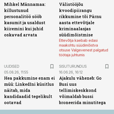
Mihkel Männamaa:
Välistööjõu
killustunud
kvoodipiirangu
personalitöö sööb
rikkumine tõi Pärnu
kasumit ja usaldust
aasta ettevõtjale
kiiremini kui juhid
kriminaalasjas
oskavad arvata
süüdimõistmise
Ettevõtja kaebab edasi
maakohtu süüdimõistva
otsuse Valgevenest palgatud
töötaja juhtumis
ST
UUDISED
SISUTURUNDUS
05.08.26, 11:55
16.06.26, 16:12
Hea pakkumine enam ei
Ajakulu väheneb: Go
müü: LinkedIni küsitlus
Busi uus
näitab, mida
tellimiskeskkond
kandidaadid tegelikult
võimaldab bussi
ootavad
broneerida minutitega