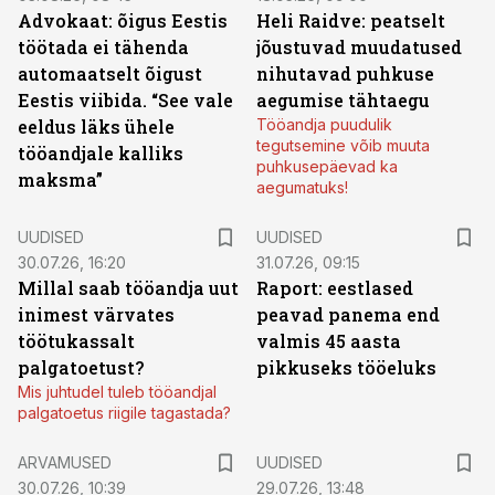
Advokaat: õigus Eestis
Heli Raidve: peatselt
töötada ei tähenda
jõustuvad muudatused
automaatselt õigust
nihutavad puhkuse
Eestis viibida. “See vale
aegumise tähtaegu
eeldus läks ühele
Tööandja puudulik
tegutsemine võib muuta
tööandjale kalliks
puhkusepäevad ka
maksma”
aegumatuks!
UUDISED
UUDISED
30.07.26, 16:20
31.07.26, 09:15
Millal saab tööandja uut
Raport: eestlased
inimest värvates
peavad panema end
töötukassalt
valmis 45 aasta
palgatoetust?
pikkuseks tööeluks
Mis juhtudel tuleb tööandjal
palgatoetus riigile tagastada?
ARVAMUSED
UUDISED
30.07.26, 10:39
29.07.26, 13:48