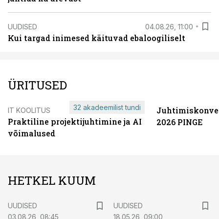
UUDISED
04.08.26, 11:00
Kui targad inimesed käituvad ebaloogiliselt
ÜRITUSED
32 akadeemilist tundi
Juhtimiskonve
IT KOOLITUS
Praktiline projektijuhtimine ja AI
2026 PINGE
võimalused
HETKEL KUUM
UUDISED
UUDISED
03.08.26, 08:45
18.05.26, 09:00