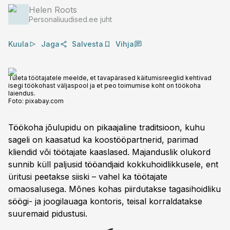
Helen Roots
Personaliuudised.ee juht
Kuula
Jaga
Salvesta
Vihja
Tuleta töötajatele meelde, et tavapärased käitumisreeglid kehtivad
isegi töökohast väljaspool ja et peo toimumise koht on töökoha
laiendus.
Foto:
pixabay.com
Töökoha jõulupidu on pikaajaline traditsioon, kuhu
sageli on kaasatud ka koostööpartnerid, parimad
kliendid või töötajate kaaslased. Majanduslik olukord
sunnib küll paljusid tööandjaid kokkuhoidlikkusele, ent
üritusi peetakse siiski – vahel ka töötajate
omaosalusega. Mõnes kohas piirdutakse tagasihoidliku
söögi- ja joogilauaga kontoris, teisal korraldatakse
suuremaid pidustusi.