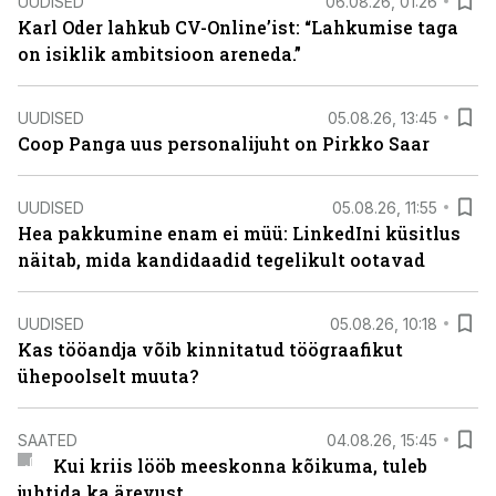
UUDISED
06.08.26, 01:26
Karl Oder lahkub CV-Online’ist: “Lahkumise taga
on isiklik ambitsioon areneda.”
UUDISED
05.08.26, 13:45
Coop Panga uus personalijuht on Pirkko Saar
UUDISED
05.08.26, 11:55
Hea pakkumine enam ei müü: LinkedIni küsitlus
näitab, mida kandidaadid tegelikult ootavad
UUDISED
05.08.26, 10:18
Kas tööandja võib kinnitatud töögraafikut
ühepoolselt muuta?
SAATED
04.08.26, 15:45
Kui kriis lööb meeskonna kõikuma, tuleb
juhtida ka ärevust