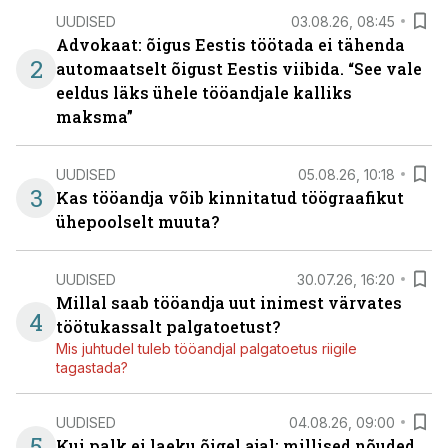
UUDISED
03.08.26, 08:45
Advokaat: õigus Eestis töötada ei tähenda
2
automaatselt õigust Eestis viibida. “See vale
eeldus läks ühele tööandjale kalliks
maksma”
UUDISED
05.08.26, 10:18
3
Kas tööandja võib kinnitatud töögraafikut
ühepoolselt muuta?
UUDISED
30.07.26, 16:20
Millal saab tööandja uut inimest värvates
4
töötukassalt palgatoetust?
Mis juhtudel tuleb tööandjal palgatoetus riigile
tagastada?
UUDISED
04.08.26, 09:00
5
Kui palk ei laeku õigel ajal: millised nõuded