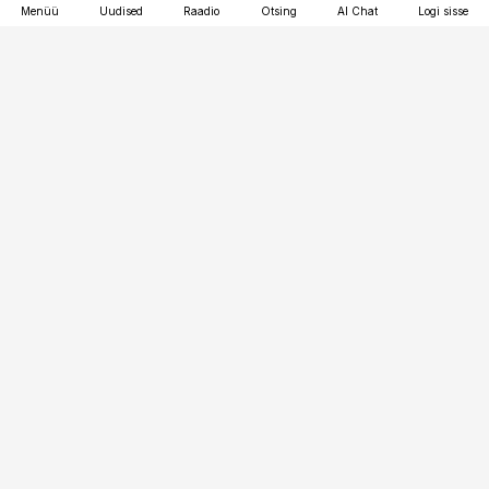
Menüü
Uudised
Raadio
Otsing
AI Chat
Logi sisse
Vana-Lõuna 39/1, 19094 Tallinn
(+372) 667 0111
personaliuudised@personaliuudised.ee
Telli
Reklaam
Firmast
Sisu kasutamisõigused
Ajakirjaniku
eetikakoodeks
Üldtingimused
Privaatsustingimused
Küpsiste poliitika
KKK
Eesti Meediaettevõtete
Eelistuste haldamine
Liit