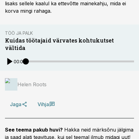
lisaks sellele kaalul ka ettevõtte mainekahju, mida ei
korva mingi rahaga.
TÖÖ JA PALK
Kuidas töötajaid värvates kohtukutset
vältida
00:00
Helen Roots
Jaga
Vihja
See teema pakub huvi?
Hakka neid märksõnu jälgima
ja saad alati teavituse, kui sel teemal ilmub midagi uut!