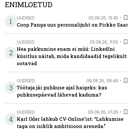
ENIMLOETUD
UUDISED
05.08.26, 13:45
1
Coop Panga uus personalijuht on Pirkko Saar
UUDISED
05.08.26, 11:55
Hea pakkumine enam ei müü: LinkedIni
2
küsitlus näitab, mida kandidaadid tegelikult
ootavad
UUDISED
06.08.26, 08:46
3
Töötaja jäi puhkuse ajal haigeks: kas
puhkusepäevad lähevad kaduma?
UUDISED
06.08.26, 01:26
4
Karl Oder lahkub CV-Online’ist: “Lahkumise
taga on isiklik ambitsioon areneda.”