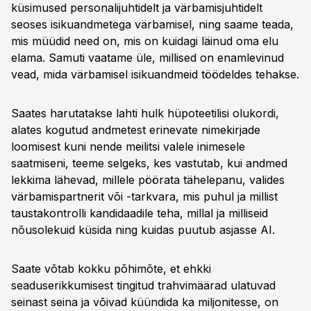
küsimused personalijuhtidelt ja värbamisjuhtidelt
seoses isikuandmetega värbamisel, ning saame teada,
mis müüdid need on, mis on kuidagi läinud oma elu
elama. Samuti vaatame üle, millised on enamlevinud
vead, mida värbamisel isikuandmeid töödeldes tehakse.
Saates harutatakse lahti hulk hüpoteetilisi olukordi,
alates kogutud andmetest erinevate nimekirjade
loomisest kuni nende meilitsi valele inimesele
saatmiseni, teeme selgeks, kes vastutab, kui andmed
lekkima lähevad, millele pöörata tähelepanu, valides
värbamispartnerit või -tarkvara, mis puhul ja millist
taustakontrolli kandidaadile teha, millal ja milliseid
nõusolekuid küsida ning kuidas puutub asjasse AI.
Saate võtab kokku põhimõte, et ehkki
seaduserikkumisest tingitud trahvimäärad ulatuvad
seinast seina ja võivad küündida ka miljonitesse, on