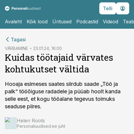
Telli
Avaleht
Kõik lood
Üritused
Podcastid
Videod
Teab
cebook
cebook
Tagasi
Twitter)
Twitter)
VÄRBAMINE
23.01.24, 16:00
Kuidas töötajaid värvates
kedIn
kedIn
kohtukutset vältida
ail
ail
k
k
Hooaja esimeses saates siirdub saade „Töö ja
palk“ tööõiguse radadele ja püüab hoolt kanda
selle eest, et kogu tööalane tegevus toimuks
seaduse piires.
Helen Roots
Personaliuudised.ee juht