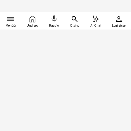
Menüü
Uudised
Raadio
Otsing
AI Chat
Logi sisse
Vana-Lõuna 39/1, 19094 Tallinn
(+372) 667 0111
personaliuudised@personaliuudised.ee
Telli
Reklaam
Firmast
Sisu kasutamisõigused
Ajakirjaniku
eetikakoodeks
Üldtingimused
Privaatsustingimused
Küpsiste poliitika
KKK