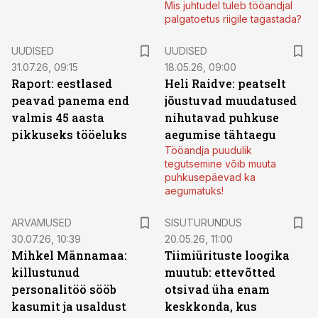
Mis juhtudel tuleb tööandjal
palgatoetus riigile tagastada?
UUDISED
UUDISED
31.07.26, 09:15
18.05.26, 09:00
Raport: eestlased
Heli Raidve: peatselt
peavad panema end
jõustuvad muudatused
valmis 45 aasta
nihutavad puhkuse
pikkuseks tööeluks
aegumise tähtaegu
Tööandja puudulik
tegutsemine võib muuta
puhkusepäevad ka
aegumatuks!
ST
ARVAMUSED
SISUTURUNDUS
30.07.26, 10:39
20.05.26, 11:00
Mihkel Männamaa:
Tiimiürituste loogika
killustunud
muutub: ettevõtted
personalitöö sööb
otsivad üha enam
kasumit ja usaldust
keskkonda, kus