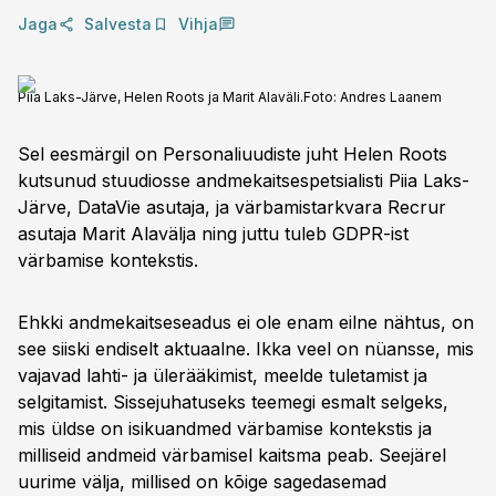
Jaga
Salvesta
Vihja
Piia Laks-Järve, Helen Roots ja Marit Alaväli.
Foto:
Andres Laanem
Sel eesmärgil on Personaliuudiste juht Helen Roots
kutsunud stuudiosse andmekaitsespetsialisti Piia Laks-
Järve, DataVie asutaja, ja värbamistarkvara Recrur
asutaja Marit Alavälja ning juttu tuleb GDPR-ist
värbamise kontekstis.
Ehkki andmekaitseseadus ei ole enam eilne nähtus, on
see siiski endiselt aktuaalne. Ikka veel on nüansse, mis
vajavad lahti- ja ülerääkimist, meelde tuletamist ja
selgitamist. Sissejuhatuseks teemegi esmalt selgeks,
mis üldse on isikuandmed värbamise kontekstis ja
milliseid andmeid värbamisel kaitsma peab. Seejärel
uurime välja, millised on kõige sagedasemad