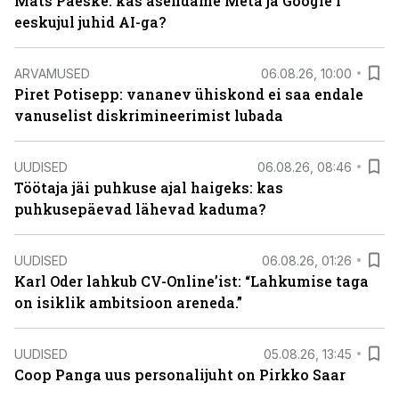
Mats Päeske: kas asendame Meta ja Google’i
eeskujul juhid AI-ga?
ARVAMUSED
06.08.26, 10:00
Piret Potisepp: vananev ühiskond ei saa endale
vanuselist diskrimineerimist lubada
UUDISED
06.08.26, 08:46
Töötaja jäi puhkuse ajal haigeks: kas
puhkusepäevad lähevad kaduma?
UUDISED
06.08.26, 01:26
Karl Oder lahkub CV-Online’ist: “Lahkumise taga
on isiklik ambitsioon areneda.”
UUDISED
05.08.26, 13:45
Coop Panga uus personalijuht on Pirkko Saar