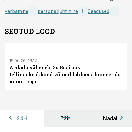
värbamine
personalijuhtimine
Seadused
SEOTUD LOOD
ST
16.06.26, 16:12
Ajakulu väheneb: Go Busi uus
tellimiskeskkond võimaldab bussi broneerida
minutitega
24H
72H
Nädal