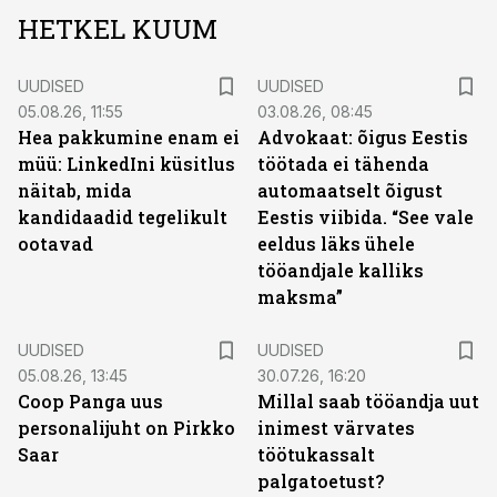
HETKEL KUUM
UUDISED
UUDISED
05.08.26, 11:55
03.08.26, 08:45
Hea pakkumine enam ei
Advokaat: õigus Eestis
müü: LinkedIni küsitlus
töötada ei tähenda
näitab, mida
automaatselt õigust
kandidaadid tegelikult
Eestis viibida. “See vale
ootavad
eeldus läks ühele
tööandjale kalliks
maksma”
UUDISED
UUDISED
05.08.26, 13:45
30.07.26, 16:20
Coop Panga uus
Millal saab tööandja uut
personalijuht on Pirkko
inimest värvates
Saar
töötukassalt
palgatoetust?