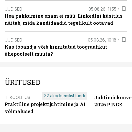
UUDISED
05.08.26, 11:55
Hea pakkumine enam ei müü: LinkedIni küsitlus
näitab, mida kandidaadid tegelikult ootavad
UUDISED
05.08.26, 10:18
Kas tööandja võib kinnitatud töögraafikut
ühepoolselt muuta?
ÜRITUSED
32 akadeemilist tundi
Juhtimiskonve
IT KOOLITUS
Praktiline projektijuhtimine ja AI
2026 PINGE
võimalused