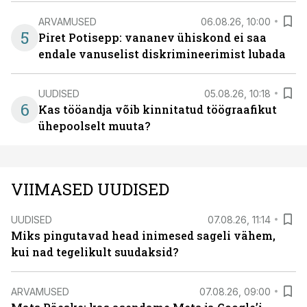
ARVAMUSED
06.08.26, 10:00
5
Piret Potisepp: vananev ühiskond ei saa
endale vanuselist diskrimineerimist lubada
UUDISED
05.08.26, 10:18
6
Kas tööandja võib kinnitatud töögraafikut
ühepoolselt muuta?
VIIMASED UUDISED
UUDISED
07.08.26, 11:14
Miks pingutavad head inimesed sageli vähem,
kui nad tegelikult suudaksid?
ARVAMUSED
07.08.26, 09:00