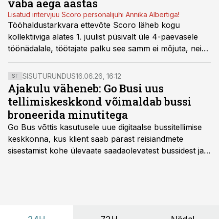
vaba aega aastas
Lisatud intervjuu Scoro personalijuhi Annika Albertiga!
Tööhaldustarkvara ettevõte Scoro läheb kogu
kollektiiviga alates 1. juulist püsivalt üle 4-päevasele
töönädalale, töötajate palku see samm ei mõjuta, neid
ei vähendata. Ettevõte on veendunud, et muudatuse
eduka elluviimise tagavad põhjalik ettevalmistus ja
SISUTURUNDUS
16.06.26, 16:12
ST
õiged töövahendid.
Ajakulu väheneb: Go Busi uus
tellimiskeskkond võimaldab bussi
broneerida minutitega
Go Bus võttis kasutusele uue digitaalse bussitellimise
keskkonna, kus klient saab pärast reisiandmete
sisestamist kohe ülevaate saadaolevatest bussidest ja
esialgsest hinnast. Nii saab transpordi planeerimisega
kiiresti edasi liikuda hinnapakkumist ootamata.