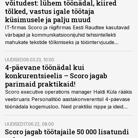
võitudest: lühem töönädal, kiired
tõlked, vastus igale töötaja
küsimusele ja palju muud
IT-firmas Scoro ja riigifirmas Eesti Raudtee kasutavad
värbajad ja kommunikatsioonijuhid tehisintellekti
mahukate tekstide tõlkimiseks ja tööintervjuude
läbiviimiseks, Eesti Energias ja suuremates pankades
katsetatakse virtuaalset assistenti. Loe pikemalt
UUDISED
06.03.23, 10:00
personalijuhtide kommentaare AI kasutamisest
4-päevane töönädal kui
igapäevases töös.
konkurentsieelis – Scoro jagab
parimaid praktikaid!
Scoro executive operations manager Haldi Küla rääkis
veebruaris Personalitöö aastakonverentsil 4-päevase
töönädala kogemusloo. Neid praktilisi nippe ja ideid
saavad kasutada teisedki.
UUDISED
17.06.22, 08:00
Scoro jagab töötajaile 50 000 lisatundi