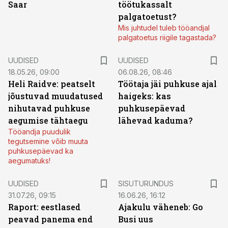
Saar
töötukassalt
palgatoetust?
Mis juhtudel tuleb tööandjal
palgatoetus riigile tagastada?
UUDISED
UUDISED
18.05.26, 09:00
06.08.26, 08:46
Heli Raidve: peatselt
Töötaja jäi puhkuse ajal
jõustuvad muudatused
haigeks: kas
nihutavad puhkuse
puhkusepäevad
aegumise tähtaegu
lähevad kaduma?
Tööandja puudulik
tegutsemine võib muuta
puhkusepäevad ka
aegumatuks!
ST
UUDISED
SISUTURUNDUS
31.07.26, 09:15
16.06.26, 16:12
Raport: eestlased
Ajakulu väheneb: Go
peavad panema end
Busi uus