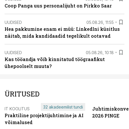
Coop Panga uus personalijuht on Pirkko Saar
UUDISED
05.08.26, 11:55
Hea pakkumine enam ei müü: LinkedIni küsitlus
näitab, mida kandidaadid tegelikult ootavad
UUDISED
05.08.26, 10:18
Kas tööandja võib kinnitatud töögraafikut
ühepoolselt muuta?
ÜRITUSED
32 akadeemilist tundi
Juhtimiskonve
IT KOOLITUS
Praktiline projektijuhtimine ja AI
2026 PINGE
võimalused