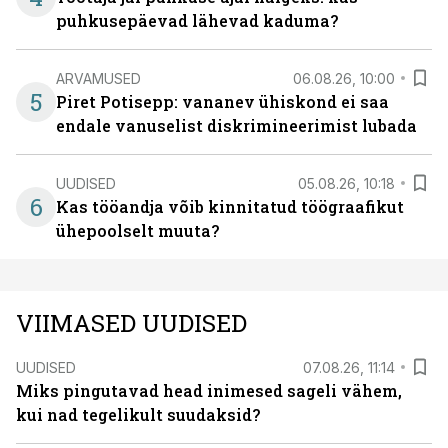
puhkusepäevad lähevad kaduma?
ARVAMUSED
06.08.26, 10:00
5
Piret Potisepp: vananev ühiskond ei saa
endale vanuselist diskrimineerimist lubada
UUDISED
05.08.26, 10:18
6
Kas tööandja võib kinnitatud töögraafikut
ühepoolselt muuta?
VIIMASED UUDISED
UUDISED
07.08.26, 11:14
Miks pingutavad head inimesed sageli vähem,
kui nad tegelikult suudaksid?