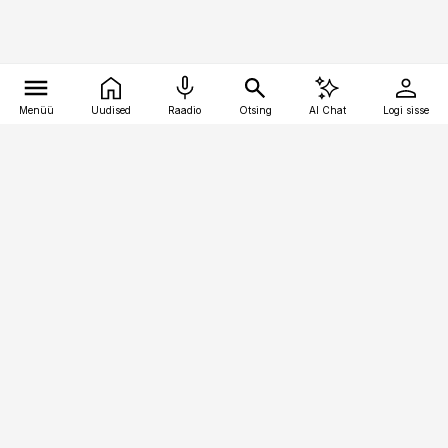
Menüü
Uudised
Raadio
Otsing
AI Chat
Logi sisse
Vana-Lõuna 39/1, 19094 Tallinn
(+372) 667 0111
personaliuudised@personaliuudised.ee
Telli
Reklaam
Firmast
Sisu kasutamisõigused
Ajakirjaniku
eetikakoodeks
Üldtingimused
Privaatsustingimused