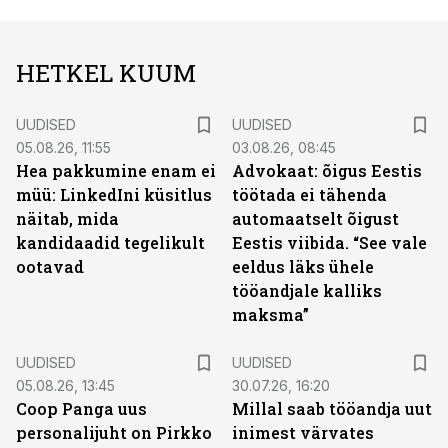
HETKEL KUUM
UUDISED
UUDISED
05.08.26, 11:55
03.08.26, 08:45
Hea pakkumine enam ei
Advokaat: õigus Eestis
müü: LinkedIni küsitlus
töötada ei tähenda
näitab, mida
automaatselt õigust
kandidaadid tegelikult
Eestis viibida. “See vale
ootavad
eeldus läks ühele
tööandjale kalliks
maksma”
UUDISED
UUDISED
05.08.26, 13:45
30.07.26, 16:20
Coop Panga uus
Millal saab tööandja uut
personalijuht on Pirkko
inimest värvates