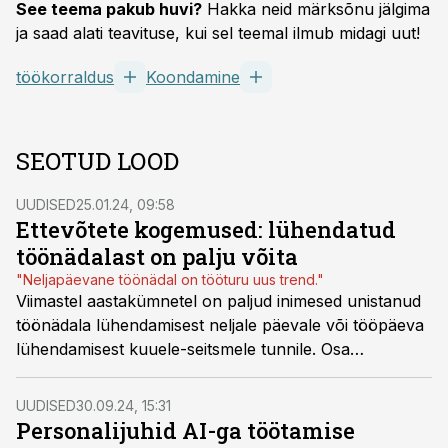
See teema pakub huvi?
Hakka neid märksõnu jälgima
ja saad alati teavituse, kui sel teemal ilmub midagi uut!
töökorraldus
Koondamine
SEOTUD LOOD
UUDISED
25.01.24, 09:58
Ettevõtete kogemused: lühendatud
töönädalast on palju võita
"Neljapäevane töönädal on tööturu uus trend."
Viimastel aastakümnetel on paljud inimesed unistanud
töönädala lühendamisest neljale päevale või tööpäeva
lühendamisest kuuele-seitsmele tunnile. Osa
ettevõtteid on seda teinud ega kavatse enam kunagi
pikemale tööajale tagasi minna, ent leidub ka neid, kes
UUDISED
30.09.24, 15:31
seda otsust kritiseerivad.
Personalijuhid AI-ga töötamise