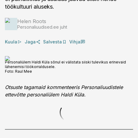
töökultuuri aluseks.
Helen Roots
Personaliuudised.ee juht
Kuula
Jaga
Salvesta
Vihja
Personaliülem Haldi Küla sõnul ei välistata siiski tulevikus erinevaid
lähenemisi töökorraldusele.
Foto:
Raul Mee
Otsuste tagamaid kommenteeris Personaliuudistele
ettevõtte personaliülem Haldi Küla.