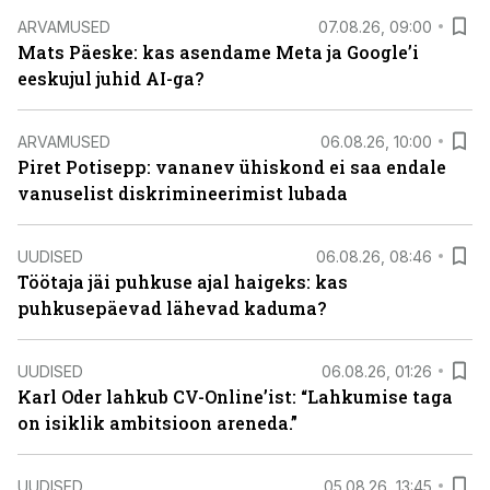
ARVAMUSED
07.08.26, 09:00
Mats Päeske: kas asendame Meta ja Google’i
eeskujul juhid AI-ga?
ARVAMUSED
06.08.26, 10:00
Piret Potisepp: vananev ühiskond ei saa endale
vanuselist diskrimineerimist lubada
UUDISED
06.08.26, 08:46
Töötaja jäi puhkuse ajal haigeks: kas
puhkusepäevad lähevad kaduma?
UUDISED
06.08.26, 01:26
Karl Oder lahkub CV-Online’ist: “Lahkumise taga
on isiklik ambitsioon areneda.”
UUDISED
05.08.26, 13:45