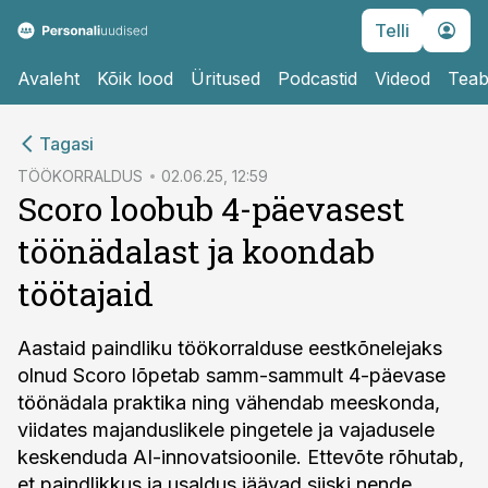
Telli
Avaleht
Kõik lood
Üritused
Podcastid
Videod
Teab
cebook
Tagasi
Twitter)
TÖÖKORRALDUS
02.06.25, 12:59
Scoro loobub 4-päevasest
kedIn
töönädalast ja koondab
ail
töötajaid
k
Aastaid paindliku töökorralduse eestkõnelejaks
olnud Scoro lõpetab samm-sammult 4-päevase
töönädala praktika ning vähendab meeskonda,
viidates majanduslikele pingetele ja vajadusele
keskenduda AI-innovatsioonile. Ettevõte rõhutab,
et paindlikkus ja usaldus jäävad siiski nende