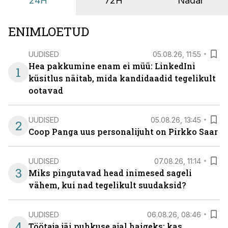
24H
72H
Nädal
ENIMLOETUD
UUDISED
05.08.26, 11:55
Hea pakkumine enam ei müü: LinkedIni
1
küsitlus näitab, mida kandidaadid tegelikult
ootavad
UUDISED
05.08.26, 13:45
2
Coop Panga uus personalijuht on Pirkko Saar
UUDISED
07.08.26, 11:14
3
Miks pingutavad head inimesed sageli
vähem, kui nad tegelikult suudaksid?
UUDISED
06.08.26, 08:46
4
Töötaja jäi puhkuse ajal haigeks: kas