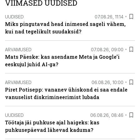
VIIMASED UUDISED
UUDISED
07.08.26, 11:14
Miks pingutavad head inimesed sageli vähem,
kui nad tegelikult suudaksid?
ARVAMUSED
07.08.26, 09:00
Mats Päeske: kas asendame Meta ja Google’i
eeskujul juhid AI-ga?
ARVAMUSED
06.08.26, 10:00
Piret Potisepp: vananev ühiskond ei saa endale
vanuselist diskrimineerimist lubada
UUDISED
06.08.26, 08:46
Töötaja jäi puhkuse ajal haigeks: kas
puhkusepäevad lähevad kaduma?