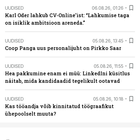
UUDISED
06.08.26, 01:26
Karl Oder lahkub CV-Online’ist: “Lahkumise taga
on isiklik ambitsioon areneda.”
UUDISED
05.08.26, 13:45
Coop Panga uus personalijuht on Pirkko Saar
UUDISED
05.08.26, 11:55
Hea pakkumine enam ei müü: LinkedIni küsitlus
näitab, mida kandidaadid tegelikult ootavad
UUDISED
05.08.26, 10:18
Kas tööandja võib kinnitatud töögraafikut
ühepoolselt muuta?