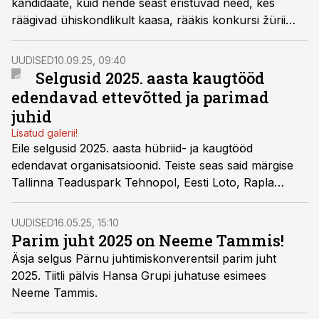
kandidaate, kuid nende seast eristuvad need, kes
räägivad ühiskondlikult kaasa, rääkis konkursi žürii
liige, Eesti tööandjate keskliidu tegevjuht Hando Sutter.
UUDISED
10.09.25, 09:40
Selgusid 2025. aasta kaugtööd
edendavad ettevõtted ja parimad
juhid
Lisatud galerii!
Eile selgusid 2025. aasta hübriid- ja kaugtööd
edendavat organisatsioonid. Teiste seas said märgise
Tallinna Teaduspark Tehnopol, Eesti Loto, Rapla
vallavalitsus ja sotsiaalministeerium.
UUDISED
16.05.25, 15:10
Parim juht 2025 on Neeme Tammis!
Äsja selgus Pärnu juhtimiskonverentsil parim juht
2025. Tiitli pälvis Hansa Grupi juhatuse esimees
Neeme Tammis.