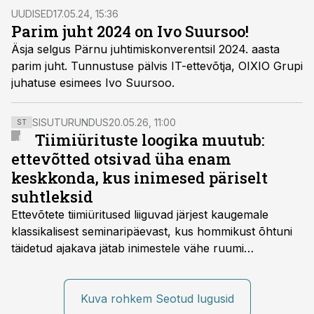
UUDISED
17.05.24, 15:36
Parim juht 2024 on Ivo Suursoo!
Äsja selgus Pärnu juhtimiskonverentsil 2024. aasta
parim juht. Tunnustuse pälvis IT-ettevõtja, OIXIO Grupi
juhatuse esimees Ivo Suursoo.
SISUTURUNDUS
20.05.26, 11:00
ST
Tiimiürituste loogika muutub:
ettevõtted otsivad üha enam
keskkonda, kus inimesed päriselt
suhtleksid
Ettevõtete tiimiüritused liiguvad järjest kaugemale
klassikalisest seminaripäevast, kus hommikust õhtuni
täidetud ajakava jätab inimestele vähe ruumi
omavaheliseks suhtluseks. Saates “Lõunapaus”
räägitakse, miks otsivad ettevõtted üha enam paikasid,
kus keskkond ise aitaks inimesed töörežiimist välja
Kuva rohkem Seotud lugusid