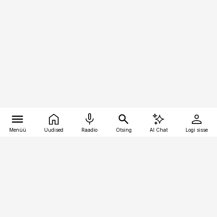
Menüü
Uudised
Raadio
Otsing
AI Chat
Logi sisse
Vana-Lõuna 39/1, 19094 Tallinn
(+372) 667 0111
personaliuudised@personaliuudised.ee