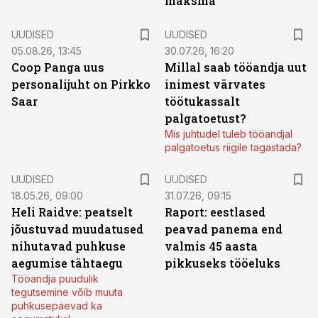
maksma”
UUDISED
UUDISED
05.08.26, 13:45
30.07.26, 16:20
Coop Panga uus
Millal saab tööandja uut
personalijuht on Pirkko
inimest värvates
Saar
töötukassalt
palgatoetust?
Mis juhtudel tuleb tööandjal
palgatoetus riigile tagastada?
UUDISED
UUDISED
18.05.26, 09:00
31.07.26, 09:15
Heli Raidve: peatselt
Raport: eestlased
jõustuvad muudatused
peavad panema end
nihutavad puhkuse
valmis 45 aasta
aegumise tähtaegu
pikkuseks tööeluks
Tööandja puudulik
tegutsemine võib muuta
puhkusepäevad ka