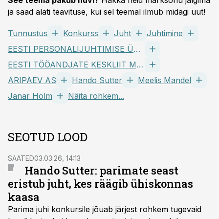
See teema pakub huvi?
Hakka neid märksõnu jälgima
ja saad alati teavituse, kui sel teemal ilmub midagi uut!
Tunnustus
Konkurss
Juht
Juhtimine
EESTI PERSONALIJUHTIMISE ÜHING PARE MTÜ
EESTI TÖÖANDJATE KESKLIIT MTÜ
ÄRIPÄEV AS
Hando Sutter
Meelis Mandel
Janar Holm
Näita rohkem...
SEOTUD LOOD
SAATED
03.03.26, 14:13
Hando Sutter: parimate seast
eristub juht, kes räägib ühiskonnas
kaasa
Parima juhi konkursile jõuab järjest rohkem tugevaid