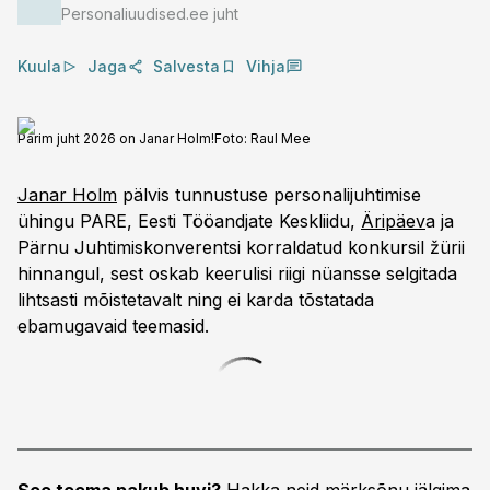
Personaliuudised.ee juht
Kuula
Jaga
Salvesta
Vihja
Parim juht 2026 on Janar Holm!
Foto:
Raul Mee
Janar Holm
pälvis tunnustuse personalijuhtimise
ühingu PARE, Eesti Tööandjate Keskliidu,
Äripäev
a ja
Pärnu Juhtimiskonverentsi korraldatud konkursil žürii
hinnangul, sest oskab keerulisi riigi nüansse selgitada
lihtsasti mõistetavalt ning ei karda tõstatada
ebamugavaid teemasid.