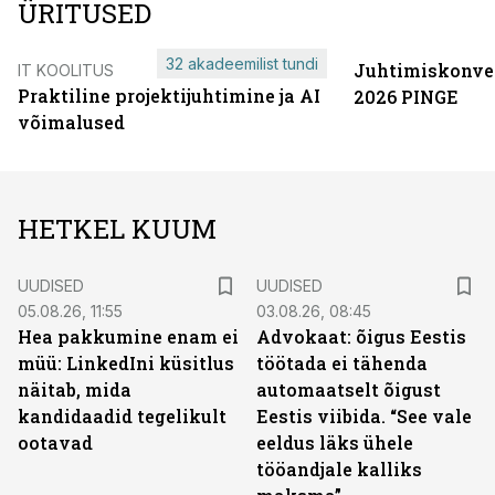
ÜRITUSED
32 akadeemilist tundi
Juhtimiskonve
IT KOOLITUS
Praktiline projektijuhtimine ja AI
2026 PINGE
võimalused
HETKEL KUUM
UUDISED
UUDISED
05.08.26, 11:55
03.08.26, 08:45
Hea pakkumine enam ei
Advokaat: õigus Eestis
müü: LinkedIni küsitlus
töötada ei tähenda
näitab, mida
automaatselt õigust
kandidaadid tegelikult
Eestis viibida. “See vale
ootavad
eeldus läks ühele
tööandjale kalliks