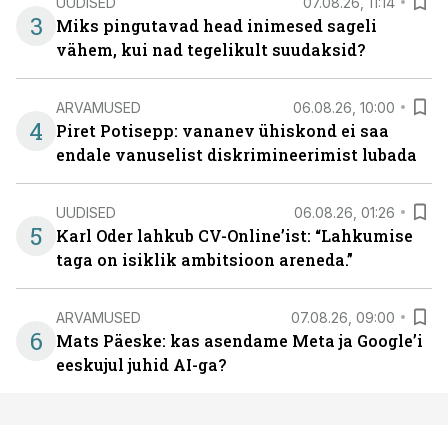
UUDISED
07.08.26, 11:14
3
Miks pingutavad head inimesed sageli
vähem, kui nad tegelikult suudaksid?
ARVAMUSED
06.08.26, 10:00
4
Piret Potisepp: vananev ühiskond ei saa
endale vanuselist diskrimineerimist lubada
UUDISED
06.08.26, 01:26
5
Karl Oder lahkub CV-Online’ist: “Lahkumise
taga on isiklik ambitsioon areneda.”
ARVAMUSED
07.08.26, 09:00
6
Mats Päeske: kas asendame Meta ja Google’i
eeskujul juhid AI-ga?