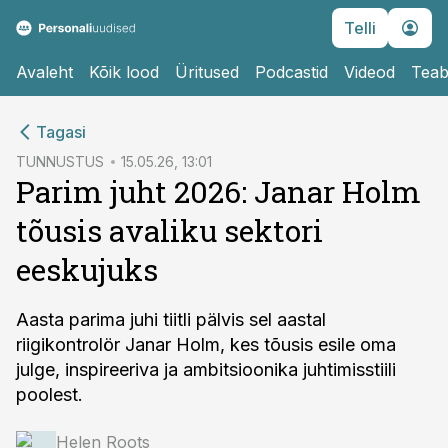
Telli
Avaleht
Kõik lood
Üritused
Podcastid
Videod
Teab
cebook
Tagasi
Twitter)
TUNNUSTUS
15.05.26, 13:01
Parim juht 2026: Janar Holm
kedIn
tõusis avaliku sektori
ail
eeskujuks
k
Aasta parima juhi tiitli pälvis sel aastal
riigikontrolör Janar Holm, kes tõusis esile oma
julge, inspireeriva ja ambitsioonika juhtimisstiili
poolest.
Helen Roots