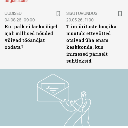
aegumatuks!
ST
UUDISED
SISUTURUNDUS
04.08.26, 09:00
20.05.26, 11:00
Kui palk ei laeku õigel
Tiimiürituste loogika
ajal: millised nõuded
muutub: ettevõtted
võivad tööandjat
otsivad üha enam
oodata?
keskkonda, kus
inimesed päriselt
suhtleksid