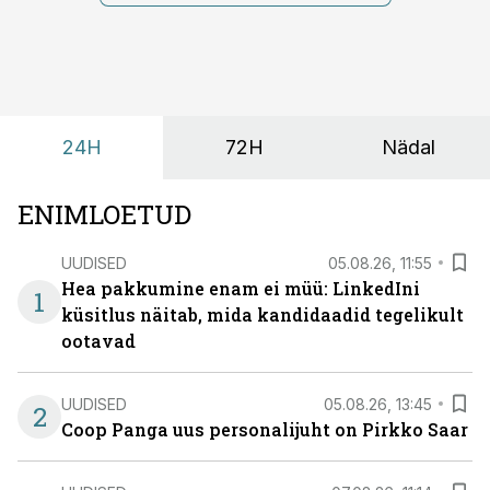
tuua ning looks võimaluse rahulikumaks ja
sisulisemaks koosolemiseks.
24H
72H
Nädal
ENIMLOETUD
UUDISED
05.08.26, 11:55
Hea pakkumine enam ei müü: LinkedIni
1
küsitlus näitab, mida kandidaadid tegelikult
ootavad
UUDISED
05.08.26, 13:45
2
Coop Panga uus personalijuht on Pirkko Saar