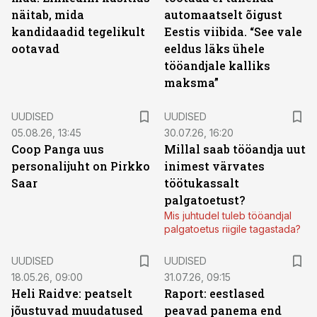
näitab, mida
automaatselt õigust
kandidaadid tegelikult
Eestis viibida. “See vale
ootavad
eeldus läks ühele
tööandjale kalliks
maksma”
UUDISED
UUDISED
05.08.26, 13:45
30.07.26, 16:20
Coop Panga uus
Millal saab tööandja uut
personalijuht on Pirkko
inimest värvates
Saar
töötukassalt
palgatoetust?
Mis juhtudel tuleb tööandjal
palgatoetus riigile tagastada?
UUDISED
UUDISED
18.05.26, 09:00
31.07.26, 09:15
Heli Raidve: peatselt
Raport: eestlased
jõustuvad muudatused
peavad panema end