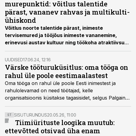
leidvates koondamistes positiivseid ilminguid?
murepunktid: võitlus talentide
pärast, vananev rahvas ja multikulti-
ühiskond
Võitlus noorte talentide pärast, inimeste
tervisemured ja tööjõus inimeste vananemine,
erinevusi austav kultuur ning töökoha atraktiivsus
on tõenäoliselt peamised murekohad, millega
ettevõtjad täna silmitsi seisavad. Küsisime Eesti
UUDISED
17.06.24, 12:16
organisatsioonide personalijuhtidelt, kust king kõige
Värske tööturuküsitlus: oma tööga on
enam
pigistab ja
kuidas nad tööjõuga seotud
rahul üle poole eestimaalastest
probleemidele lahendusi
leiavad
.
Oma tööga on rahul üle poole Eesti inimestest ja
rahulolevamad on need töötajad, kelle
organisatsioonis küsitakse tagasisidet, selgus Palgainfo
Agentuuri ja tööportaali CVKeskus.ee tööturu- ja
palgaküsitlusest.
SISUTURUNDUS
20.05.26, 11:00
ST
Tiimiürituste loogika muutub:
ettevõtted otsivad üha enam