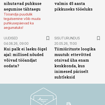
nihutavad puhkuse
valmis 45 aasta
aegumise tähtaegu
pikkuseks tööeluks
Tööandja puudulik
tegutsemine võib muuta
puhkusepäevad ka
aegumatuks!
ST
UUDISED
SISUTURUNDUS
04.08.26, 09:00
20.05.26, 11:00
Kui palk ei laeku õigel
Tiimiürituste loogika
ajal: millised nõuded
muutub: ettevõtted
võivad tööandjat
otsivad üha enam
oodata?
keskkonda, kus
inimesed päriselt
suhtleksid