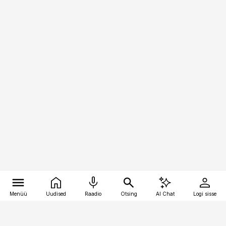
Menüü
Uudised
Raadio
Otsing
AI Chat
Logi sisse