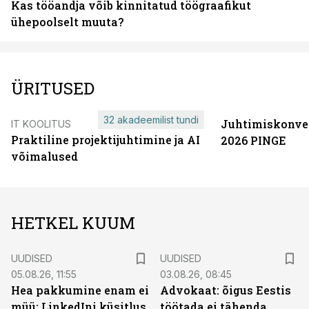
Kas tööandja võib kinnitatud töögraafikut
ühepoolselt muuta?
ÜRITUSED
32 akadeemilist tundi
Juhtimiskonve
IT KOOLITUS
Praktiline projektijuhtimine ja AI
2026 PINGE
võimalused
HETKEL KUUM
UUDISED
UUDISED
05.08.26, 11:55
03.08.26, 08:45
Hea pakkumine enam ei
Advokaat: õigus Eestis
müü: LinkedIni küsitlus
töötada ei tähenda