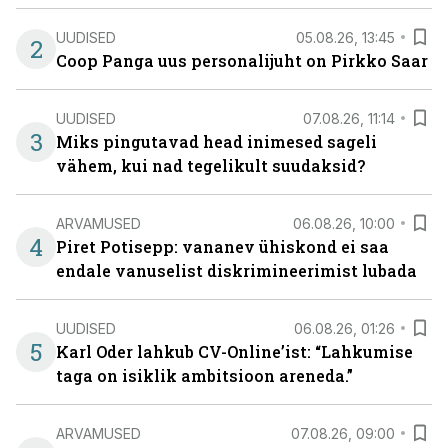
UUDISED
05.08.26, 13:45
2
Coop Panga uus personalijuht on Pirkko Saar
UUDISED
07.08.26, 11:14
3
Miks pingutavad head inimesed sageli
vähem, kui nad tegelikult suudaksid?
ARVAMUSED
06.08.26, 10:00
4
Piret Potisepp: vananev ühiskond ei saa
endale vanuselist diskrimineerimist lubada
UUDISED
06.08.26, 01:26
5
Karl Oder lahkub CV-Online’ist: “Lahkumise
taga on isiklik ambitsioon areneda.”
ARVAMUSED
07.08.26, 09:00